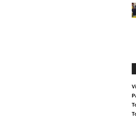
V
P
To
T