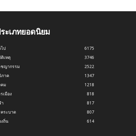
ระเภทยอดนิยม
่วไป
6175
บัติเหตุ
3746
าชญากรรม
2522
มิภาค
1347
งคม
1218
รเมือง
818
ฬา
817
รคระบาด
807
องถิ่น
614