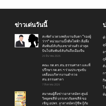
ข่าวเด่นวันนี้
ป
สะพัด! แวดวงพลังงานจับตา “รองผู้
ทั
ว่าฯ” หน่วยงานบิ๊กดีลไฟฟ้า ลือหึ่ง
อุ
สัมพันธ์ลับกับเลขาส่วนตัว ล่าสุด
บินไปสัมพันธ์ลับกันถึงเมืองจีน
อ
26 มีนาคม 2026
ภู
คณะ กต.ตร.สน.ธรรมศาลา และที่
สั
ปรึกษา กต.ตร.ฯ ร่วมประชุมขับ
กา
เคลื่อนบริหารงานตำรวจ
สน.ธรรมศาลา
กี
7 สิงหาคม 2026
โ
สมาคมผู้สื่อข่าวอาสาสมัคร ศูนย์
ท้
วิทยุคชสีห์ บรรเทาภัยคชสีห์ ขอ
เชิญ อปพร. อาสาสมัครกู้ชีพ กู้ภัย