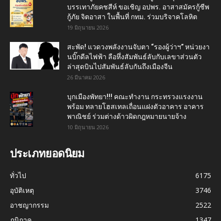
บรรเทาภัยคชสีห์ ขอเชิญ อปพร. อาสาสมัครกู้ชีพ
กู้ภัย จิตอาสา ในพื้นที่ กทม. ร่วมบริจาคโลหิต
19 มิถุนายน 2026
สะพัด! แวดวงพลังงานจับตา “รองผู้ว่าฯ” หน่วยงา
นบิ๊กดีลไฟฟ้า ลือหึ่งสัมพันธ์ลับกับเลขาส่วนตัว
ล่าสุดบินไปสัมพันธ์ลับกันถึงเมืองจีน
26 มีนาคม 2026
บุกเมืองพัทยา!!! คณะทำงาน กระทรวงแรงงาน
พร้อม ทลายโฮสเทลเถื่อนแฝงตัวอาคาร อาคาร
พาณิชย์ ร่วมต่างด้าวผิดกฎหมายนายจ้าง
10 มิถุนายน 2026
ประเภทยอดนิยม
ทั่วไป
6175
อุบัติเหตุ
3746
อาชญากรรม
2522
ภูมิภาค
1347