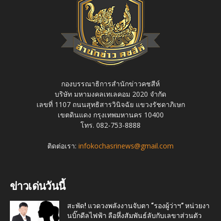
กองบรรณาธิการสำนักข่าวคชสีห์
บริษัท มหามงคลเทเลคอม 2020 จำกัด
เลขที่ 1107 ถนนสุทธิสารวินิจฉัย แขวงรัชดาภิเษก
เขตดินแดง กรุงเทพมหานคร 10400
โทร. 082-753-8888
ติดต่อเรา:
infokochasrinews@gmail.com
ข่าวเด่นวันนี้
สะพัด! แวดวงพลังงานจับตา “รองผู้ว่าฯ” หน่วยงา
นบิ๊กดีลไฟฟ้า ลือหึ่งสัมพันธ์ลับกับเลขาส่วนตัว