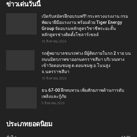
ข่าวเด่นวันนี้
เปิดรับสมัครฝึกอบรมฟรี! กระทรวงแรงงาน กรม
พัฒนาฝีมือแรงงาน พร้อมด้วย Tiger Energy
Group จัดอบรมหลักสูตรวิชาชีพระยะสั้น
หลักสูตรช่างติดตั้งโซลาร์เซลล์
10 สิงหาคม 2026
รถตู้พยาบาลชนรถพ่วง มีผู้ติดภายในรถ 2 ราย บน
ถนนมิตรภาพขาออกนครราชสีมา บริเวณทาง
เข้าวัดดอนชมพู ต.ดอนชมพู อ.โนนสูง
จ.นครราชสีมา
10 สิงหาคม 2026
ธน 67-00 ฝึกทบทวน เพิ่มศักยภาพด้านการดับ
เพลิงและกู้ภัย
9 สิงหาคม 2026
ประเภทยอดนิยม