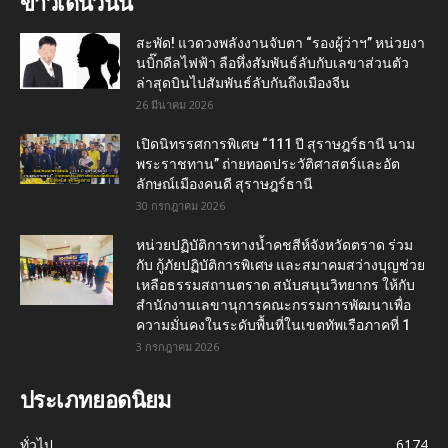
ข่าวเด่นวันนี้
สะพัด! แวดวงพลังงานจับตา “รองผู้ว่าฯ” หน่วยงา
นบิ๊กดีลไฟฟ้า ลือหึ่งสัมพันธ์ลับกับเลขาส่วนตัว
ล่าสุดบินไปสัมพันธ์ลับกันถึงเมืองจีน
26 มีนาคม 2026
เปิดนิทรรศการพิเศษ “111 ปี สุราษฎร์ธานี นาม
พระราชทาน” ถ่ายทอดประวัติศาสตร์และอัต
ลักษณ์เมืองคนดี สุราษฎร์ธานี
30 กรกฎาคม 2026
หน่วยปฏิบัติการทางน้ำคชสีห์จังหวัดตราด ร่วม
กับ กู้ภัยปฏิบัติการพิเศษ และสมาคมสว่างบุญช่วย
เหลือธรรมสถานตราด สนับสนุนวิทยากร ให้กับ
สำนักงานเลขานุการคณะกรรมการพัฒนาเพื่อ
ความมั่นคงในระดับพื้นที่ในเขตทัพเรือภาคที่ 1
3 กรกฎาคม 2026
ประเภทยอดนิยม
ทั่วไป
6174