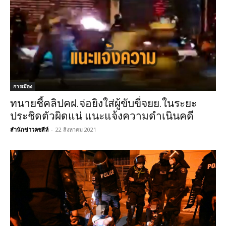
การเมือง
ทนายชี้คลิปคฝ.จ่อยิงใส่ผู้ขับขี่จยย.ในระยะ
ประชิดตัวผิดแน่ แนะแจ้งความดำเนินคดี
สำนักข่าวคชสีห์
-
22 สิงหาคม 2021