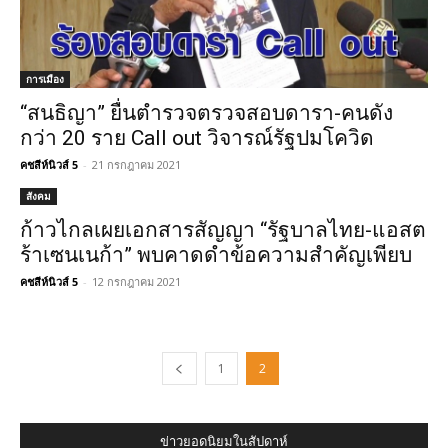
การเมือง
“สนธิญา” ยื่นตำรวจตรวจสอบดารา-คนดัง
กว่า 20 ราย Call out วิจารณ์รัฐปมโควิด
คชสีห์นิวส์ 5
-
21 กรกฎาคม 2021
สังคม
ก้าวไกลเผยเอกสารสัญญา “รัฐบาลไทย-แอสต
ร้าเซนเนก้า” พบคาดดำข้อความสำคัญเพียบ
คชสีห์นิวส์ 5
-
12 กรกฎาคม 2021
1
2
ข่าวยอดนิยมในสัปดาห์