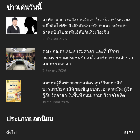
ข่าวเด่นวันนี้
สะพัด! แวดวงพลังงานจับตา “รองผู้ว่าฯ” หน่วยงา
นบิ๊กดีลไฟฟ้า ลือหึ่งสัมพันธ์ลับกับเลขาส่วนตัว
ล่าสุดบินไปสัมพันธ์ลับกันถึงเมืองจีน
26 มีนาคม 2026
คณะ กต.ตร.สน.ธรรมศาลา และที่ปรึกษา
กต.ตร.ฯ ร่วมประชุมขับเคลื่อนบริหารงานตำรวจ
สน.ธรรมศาลา
7 สิงหาคม 2026
สมาคมผู้สื่อข่าวอาสาสมัคร ศูนย์วิทยุคชสีห์
บรรเทาภัยคชสีห์ ขอเชิญ อปพร. อาสาสมัครกู้ชีพ
กู้ภัย จิตอาสา ในพื้นที่ กทม. ร่วมบริจาคโลหิต
19 มิถุนายน 2026
ประเภทยอดนิยม
ทั่วไป
6175