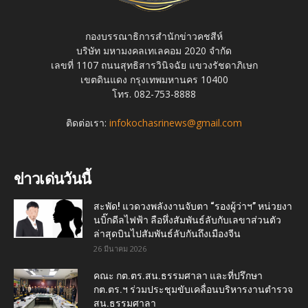
กองบรรณาธิการสำนักข่าวคชสีห์
บริษัท มหามงคลเทเลคอม 2020 จำกัด
เลขที่ 1107 ถนนสุทธิสารวินิจฉัย แขวงรัชดาภิเษก
เขตดินแดง กรุงเทพมหานคร 10400
โทร. 082-753-8888
ติดต่อเรา:
infokochasrinews@gmail.com
ข่าวเด่นวันนี้
สะพัด! แวดวงพลังงานจับตา “รองผู้ว่าฯ” หน่วยงา
นบิ๊กดีลไฟฟ้า ลือหึ่งสัมพันธ์ลับกับเลขาส่วนตัว
ล่าสุดบินไปสัมพันธ์ลับกันถึงเมืองจีน
26 มีนาคม 2026
คณะ กต.ตร.สน.ธรรมศาลา และที่ปรึกษา
กต.ตร.ฯ ร่วมประชุมขับเคลื่อนบริหารงานตำรวจ
สน.ธรรมศาลา