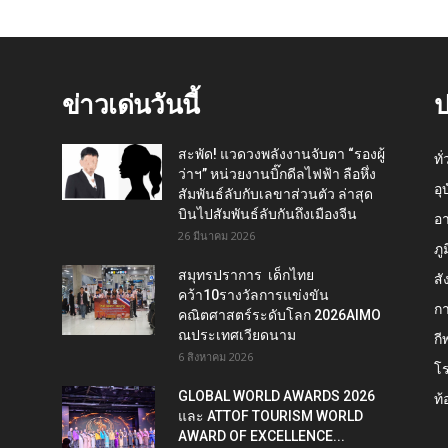
ข่าวเด่นวันนี้
ป
สะพัด! แวดวงพลังงานจับตา “รองผู้
ทั
ว่าฯ” หน่วยงานบิ๊กดีลไฟฟ้า ลือหึ่ง
อุ
สัมพันธ์ลับกับเลขาส่วนตัว ล่าสุด
บินไปสัมพันธ์ลับกันถึงเมืองจีน
อ
26 มีนาคม 2026
ภู
สมุทรปราการ เด็กไทย
สั
คว้า10รางวัลการแข่งขัน
กา
คณิตศาสตร์ระดับโลก 2026AIMO
ณประเทศเวียดนาม
กี
6 สิงหาคม 2026
โ
GLOBAL WORLD AWARDS 2026
ท้
และ ATTOF TOURISM WORLD
AWARD OF EXCELLENCE...