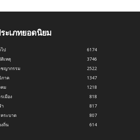
ระเภทยอดนิยม
่วไป
6174
บัติเหตุ
3746
าชญากรรม
2522
มิภาค
1347
งคม
1218
รเมือง
818
ฬา
817
รคระบาด
807
องถิ่น
614