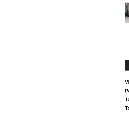
V
P
To
T