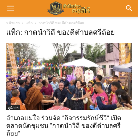
หน้าแรก
แท็ก
กาดนำวิถี ของดีตำบลศรีถ้อย
แท็ก: กาดนำวิถี ของดีตำบลศรีถ้อย
ภูมิภาค
อำเภอแม่ใจ ร่วมจัด “กิจกรรมรักษ์ชีวี” เปิด
ตลาดนัดชุมชน “กาดนำวิถี ของดีตำบลศรี
ถ้อย”