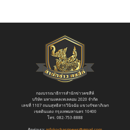
กองบรรณาธิการสำนักข่าวคชสีห์
บริษัท มหามงคลเทเลคอม 2020 จำกัด
เลขที่ 1107 ถนนสุทธิสารวินิจฉัย แขวงรัชดาภิเษก
เขตดินแดง กรุงเทพมหานคร 10400
โทร. 082-753-8888
ติดต่อเรา:
infokochasrinews@gmail.com