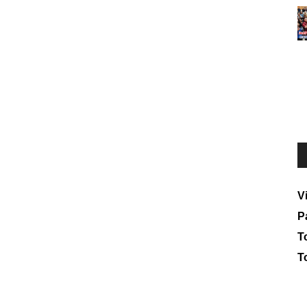
V
P
To
T