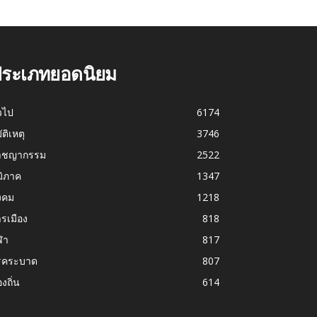
ระเภทยอดนิยม
่วไป
6174
บัติเหตุ
3746
าชญากรรม
2522
มิภาค
1347
งคม
1218
รเมือง
818
ฬา
817
รคระบาด
807
องถิ่น
614