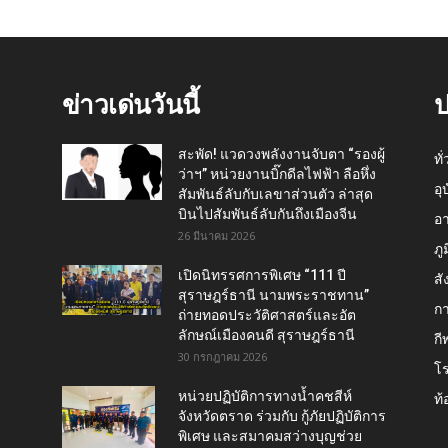
ข่าวเด่นวันนี้
ป
สะพัด! แวดวงพลังงานจับตา “รองผู้
ทั
ว่าฯ” หน่วยงานบิ๊กดีลไฟฟ้า ลือหึ่ง
อุ
สัมพันธ์ลับกับเลขาส่วนตัว ล่าสุด
บินไปสัมพันธ์ลับกันถึงเมืองจีน
อ
26 มีนาคม 2026
ภู
เปิดนิทรรศการพิเศษ “111 ปี
สั
สุราษฎร์ธานี นามพระราชทาน”
กา
ถ่ายทอดประวัติศาสตร์และอัต
ลักษณ์เมืองคนดี สุราษฎร์ธานี
กี
30 กรกฎาคม 2026
โ
หน่วยปฏิบัติการทางน้ำคชสีห์
ท้
จังหวัดตราด ร่วมกับ กู้ภัยปฏิบัติการ
พิเศษ และสมาคมสว่างบุญช่วย