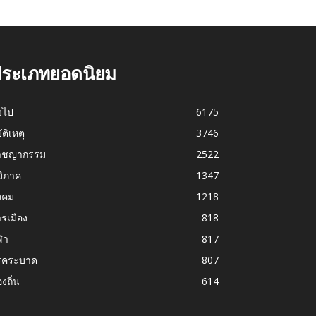
ระเภทยอดนิยม
่วไป
6175
บัติเหตุ
3746
าชญากรรม
2522
มิภาค
1347
งคม
1218
รเมือง
818
ฬา
817
รคระบาด
807
องถิ่น
614