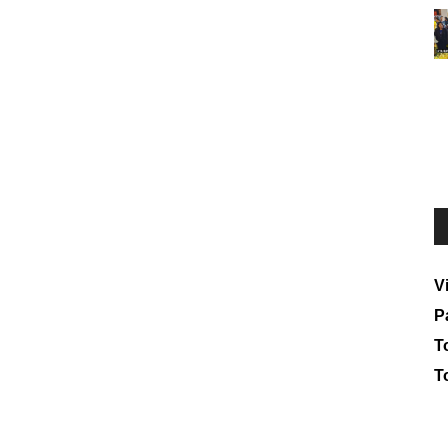
V
P
To
T