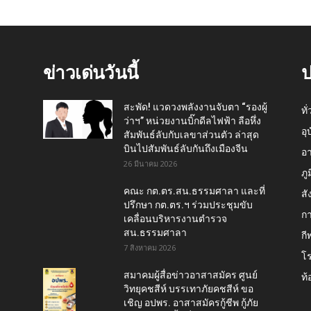
ข่าวเด่นวันนี้
ป
สะพัด! แวดวงพลังงานจับตา “รองผู้
ทั
ว่าฯ” หน่วยงานบิ๊กดีลไฟฟ้า ลือหึ่ง
อุ
สัมพันธ์ลับกับเลขาส่วนตัว ล่าสุด
บินไปสัมพันธ์ลับกันถึงเมืองจีน
อ
26 มีนาคม 2026
ภู
คณะ กต.ตร.สน.ธรรมศาลา และที่
สั
ปรึกษา กต.ตร.ฯ ร่วมประชุมขับ
กา
เคลื่อนบริหารงานตำรวจ
สน.ธรรมศาลา
กี
7 สิงหาคม 2026
โ
สมาคมผู้สื่อข่าวอาสาสมัคร ศูนย์
ท้
วิทยุคชสีห์ บรรเทาภัยคชสีห์ ขอ
เชิญ อปพร. อาสาสมัครกู้ชีพ กู้ภัย