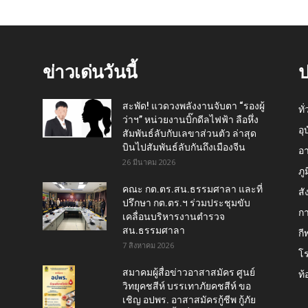
ข่าวเด่นวันนี้
ป
สะพัด! แวดวงพลังงานจับตา “รองผู้
ทั
ว่าฯ” หน่วยงานบิ๊กดีลไฟฟ้า ลือหึ่ง
อุ
สัมพันธ์ลับกับเลขาส่วนตัว ล่าสุด
บินไปสัมพันธ์ลับกันถึงเมืองจีน
อ
26 มีนาคม 2026
ภู
คณะ กต.ตร.สน.ธรรมศาลา และที่
สั
ปรึกษา กต.ตร.ฯ ร่วมประชุมขับ
กา
เคลื่อนบริหารงานตำรวจ
สน.ธรรมศาลา
กี
7 สิงหาคม 2026
โ
สมาคมผู้สื่อข่าวอาสาสมัคร ศูนย์
ท้
วิทยุคชสีห์ บรรเทาภัยคชสีห์ ขอ
เชิญ อปพร. อาสาสมัครกู้ชีพ กู้ภัย