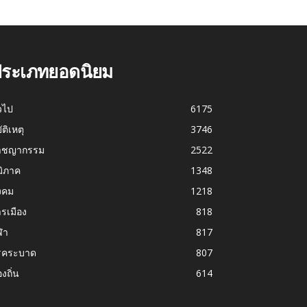
ระเภทยอดนิยม
่วไป
6175
บัติเหตุ
3746
าชญากรรม
2522
มิภาค
1348
งคม
1218
รเมือง
818
ฬา
817
รคระบาด
807
องถิ่น
614