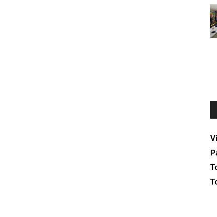
V
P
To
T