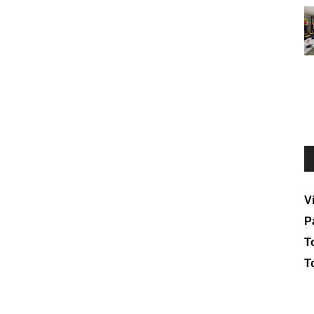
V
P
To
T