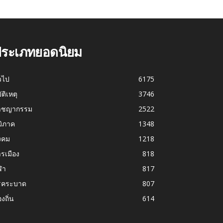
ระเภทยอดนิยม
่วไป
6175
บัติเหตุ
3746
าชญากรรม
2522
มิภาค
1348
งคม
1218
รเมือง
818
ฬา
817
รคระบาด
807
องถิ่น
614