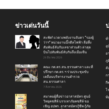
ข่าวเด่นวันนี้
ป
สะพัด! แวดวงพลังงานจับตา “รองผู้
ทั
ว่าฯ” หน่วยงานบิ๊กดีลไฟฟ้า ลือหึ่ง
อุ
สัมพันธ์ลับกับเลขาส่วนตัว ล่าสุด
บินไปสัมพันธ์ลับกันถึงเมืองจีน
อ
26 มีนาคม 2026
ภู
คณะ กต.ตร.สน.ธรรมศาลา และที่
สั
ปรึกษา กต.ตร.ฯ ร่วมประชุมขับ
กา
เคลื่อนบริหารงานตำรวจ
สน.ธรรมศาลา
กี
7 สิงหาคม 2026
โ
สมาคมผู้สื่อข่าวอาสาสมัคร ศูนย์
ท้
วิทยุคชสีห์ บรรเทาภัยคชสีห์ ขอ
เชิญ อปพร. อาสาสมัครกู้ชีพ กู้ภัย