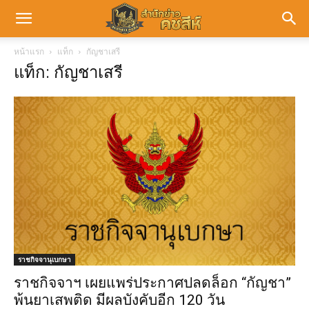
หน้าแรก
แท็ก
กัญชาเสรี
แท็ก: กัญชาเสรี
ราชกิจจานุเบกษา
ราชกิจจาฯ เผยแพร่ประกาศปลดล็อก “กัญชา”
พ้นยาเสพติด มีผลบังคับอีก 120 วัน