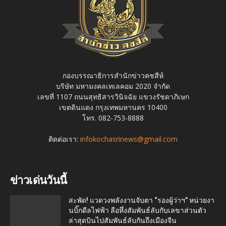
กองบรรณาธิการสำนักข่าวคชสีห์
บริษัท มหามงคลเทเลคอม 2020 จำกัด
เลขที่ 1107 ถนนสุทธิสารวินิจฉัย แขวงรัชดาภิเษก
เขตดินแดง กรุงเทพมหานคร 10400
โทร. 082-753-8888
ติดต่อเรา:
infokochasrinews@gmail.com
ข่าวเด่นวันนี้
สะพัด! แวดวงพลังงานจับตา “รองผู้ว่าฯ” หน่วยงา
นบิ๊กดีลไฟฟ้า ลือหึ่งสัมพันธ์ลับกับเลขาส่วนตัว
ล่าสุดบินไปสัมพันธ์ลับกันถึงเมืองจีน