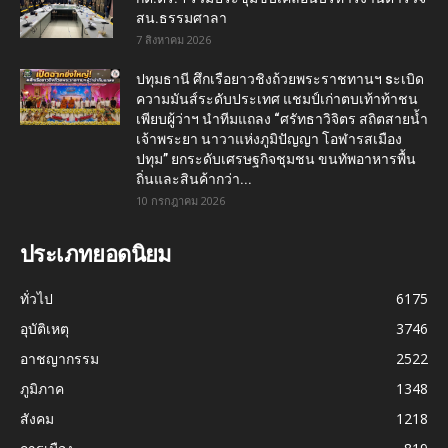
สน.ธรรมศาลา
7 สิงหาคม 2026
ปทุมธานี ศึกเรือยาวชิงถ้วยพระราชทานฯ sะเบิด
ความมันส์ระดับประเทศ แชมป์เก่าตบเท้าท้าชน
เพียบผู้ว่าฯ นำทีมแถลง “ศรัทธาวิจิตร สถิตสายน้ำ
เจ้าพระยา นาวาแห่งภูมิปัญญา โอฬารสเมือง
ปทุม” ยกระดับเศรษฐกิจชุมชน ขนทัพอาหารพื้น
ถิ่นและสินค้ากว่า...
10 กรกฎาคม 2026
ประเภทยอดนิยม
ทั่วไป
6175
อุบัติเหตุ
3746
อาชญากรรม
2522
ภูมิภาค
1348
สังคม
1218