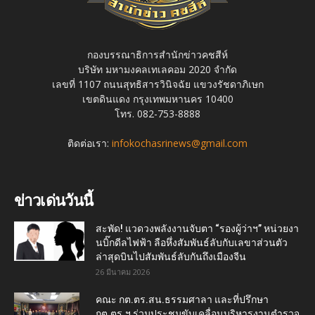
กองบรรณาธิการสำนักข่าวคชสีห์
บริษัท มหามงคลเทเลคอม 2020 จำกัด
เลขที่ 1107 ถนนสุทธิสารวินิจฉัย แขวงรัชดาภิเษก
เขตดินแดง กรุงเทพมหานคร 10400
โทร. 082-753-8888
ติดต่อเรา:
infokochasrinews@gmail.com
ข่าวเด่นวันนี้
สะพัด! แวดวงพลังงานจับตา “รองผู้ว่าฯ” หน่วยงา
นบิ๊กดีลไฟฟ้า ลือหึ่งสัมพันธ์ลับกับเลขาส่วนตัว
ล่าสุดบินไปสัมพันธ์ลับกันถึงเมืองจีน
26 มีนาคม 2026
คณะ กต.ตร.สน.ธรรมศาลา และที่ปรึกษา
กต.ตร.ฯ ร่วมประชุมขับเคลื่อนบริหารงานตำรวจ