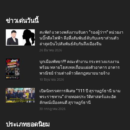
ข่าวเด่นวันนี้
สะพัด! แวดวงพลังงานจับตา “รองผู้ว่าฯ” หน่วยงา
นบิ๊กดีลไฟฟ้า ลือหึ่งสัมพันธ์ลับกับเลขาส่วนตัว
ล่าสุดบินไปสัมพันธ์ลับกันถึงเมืองจีน
26 มีนาคม 2026
บุกเมืองพัทยา!!! คณะทำงาน กระทรวงแรงงาน
พร้อม ทลายโฮสเทลเถื่อนแฝงตัวอาคาร อาคาร
พาณิชย์ ร่วมต่างด้าวผิดกฎหมายนายจ้าง
10 มิถุนายน 2026
เปิดนิทรรศการพิเศษ “111 ปี สุราษฎร์ธานี นาม
พระราชทาน” ถ่ายทอดประวัติศาสตร์และอัต
ลักษณ์เมืองคนดี สุราษฎร์ธานี
30 กรกฎาคม 2026
ประเภทยอดนิยม