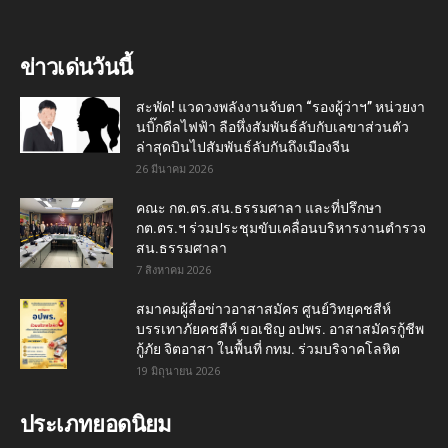
ข่าวเด่นวันนี้
สะพัด! แวดวงพลังงานจับตา “รองผู้ว่าฯ” หน่วยงา
นบิ๊กดีลไฟฟ้า ลือหึ่งสัมพันธ์ลับกับเลขาส่วนตัว
ล่าสุดบินไปสัมพันธ์ลับกันถึงเมืองจีน
26 มีนาคม 2026
คณะ กต.ตร.สน.ธรรมศาลา และที่ปรึกษา
กต.ตร.ฯ ร่วมประชุมขับเคลื่อนบริหารงานตำรวจ
สน.ธรรมศาลา
7 สิงหาคม 2026
สมาคมผู้สื่อข่าวอาสาสมัคร ศูนย์วิทยุคชสีห์
บรรเทาภัยคชสีห์ ขอเชิญ อปพร. อาสาสมัครกู้ชีพ
กู้ภัย จิตอาสา ในพื้นที่ กทม. ร่วมบริจาคโลหิต
19 มิถุนายน 2026
ประเภทยอดนิยม