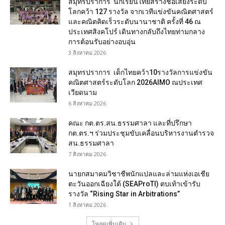
สมุทรปราการ นักเรียนไทยสร้างชื่อเสียงระดับ
โลกคว้า 127 รางวัล จากเวทีแข่งขันคณิตศาสตร์
และคณิตคิดเร็วระดับนานาชาติ ครั้งที่ 46 ณ
ประเทศสิงคโปร์ เดินทางกลับถึงไทยท่ามกลาง
การต้อนรับอย่างอบอุ่น
3 สิงหาคม 2026
สมุทรปราการ เด็กไทยคว้า10รางวัลการแข่งขัน
คณิตศาสตร์ระดับโลก 2026AIMO ณประเทศ
เวียดนาม
6 สิงหาคม 2026
คณะ กต.ตร.สน.ธรรมศาลา และที่ปรึกษา
กต.ตร.ฯ ร่วมประชุมขับเคลื่อนบริหารงานตำรวจ
สน.ธรรมศาลา
7 สิงหาคม 2026
นายกสมาคมวิชาชีพนักแปลและล่ามแห่งเอเชีย
ตะวันออกเฉียงใต้ (SEAProTI) ตบเท้าเข้ารับ
รางวัล “Rising Star in Arbitrations”
1 สิงหาคม 2026
โหลดเพิ่มเติม