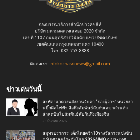
กองบรรณาธิการสำนักข่าวคชสีห์
บริษัท มหามงคลเทเลคอม 2020 จำกัด
เลขที่ 1107 ถนนสุทธิสารวินิจฉัย แขวงรัชดาภิเษก
เขตดินแดง กรุงเทพมหานคร 10400
โทร. 082-753-8888
ติดต่อเรา:
infokochasrinews@gmail.com
ข่าวเด่นวันนี้
สะพัด! แวดวงพลังงานจับตา “รองผู้ว่าฯ” หน่วยงา
นบิ๊กดีลไฟฟ้า ลือหึ่งสัมพันธ์ลับกับเลขาส่วนตัว
ล่าสุดบินไปสัมพันธ์ลับกันถึงเมืองจีน
26 มีนาคม 2026
สมุทรปราการ เด็กไทยคว้า10รางวัลการแข่งขัน
คณิตศาสตร์ระดับโลก 2026AIMO ณประเทศ