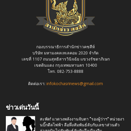
กองบรรณาธิการสำนักข่าวคชสีห์
บริษัท มหามงคลเทเลคอม 2020 จำกัด
เลขที่ 1107 ถนนสุทธิสารวินิจฉัย แขวงรัชดาภิเษก
เขตดินแดง กรุงเทพมหานคร 10400
โทร. 082-753-8888
ติดต่อเรา:
infokochasrinews@gmail.com
ข่าวเด่นวันนี้
สะพัด! แวดวงพลังงานจับตา “รองผู้ว่าฯ” หน่วยงา
นบิ๊กดีลไฟฟ้า ลือหึ่งสัมพันธ์ลับกับเลขาส่วนตัว
ล่าสุดบินไปสัมพันธ์ลับกันถึงเมืองจีน