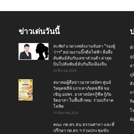
ข่าวเด่นวันนี้
ป
สะพัด! แวดวงพลังงานจับตา “รองผู้
ทั
ว่าฯ” หน่วยงานบิ๊กดีลไฟฟ้า ลือหึ่ง
อุ
สัมพันธ์ลับกับเลขาส่วนตัว ล่าสุด
บินไปสัมพันธ์ลับกันถึงเมืองจีน
อ
26 มีนาคม 2026
ภู
สมาคมผู้สื่อข่าวอาสาสมัคร ศูนย์
สั
วิทยุคชสีห์ บรรเทาภัยคชสีห์ ขอ
กา
เชิญ อปพร. อาสาสมัครกู้ชีพ กู้ภัย
จิตอาสา ในพื้นที่ กทม. ร่วมบริจาค
กี
โลหิต
โ
19 มิถุนายน 2026
ท้
คณะ กต.ตร.สน.ธรรมศาลา และที่
ปรึกษา กต.ตร.ฯ ร่วมประชุมขับ