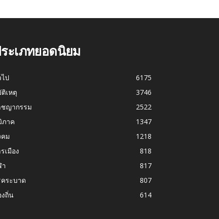
ระเภทยอดนิยม
่วไป
6175
บัติเหตุ
3746
าชญากรรม
2522
มิภาค
1347
งคม
1218
รเมือง
818
ฬา
817
รคระบาด
807
องถิ่น
614