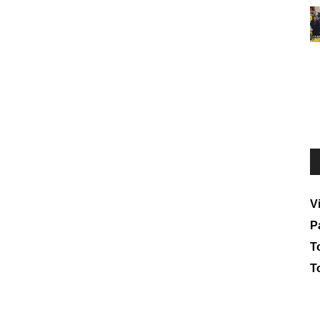
V
P
To
T