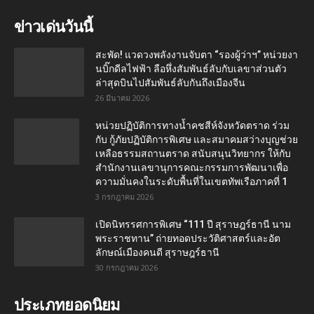
ข่าวเด่นวันนี้
สะพัด! แวดวงพลังงานจับตา “รองผู้ว่าฯ” หน่วยงา
นบิ๊กดีลไฟฟ้า ลือหึ่งสัมพันธ์ลับกับเลขาส่วนตัว
ล่าสุดบินไปสัมพันธ์ลับกันถึงเมืองจีน
26 มีนาคม 2026
หน่วยปฏิบัติการทางน้ำคชสีห์จังหวัดตราด ร่วม
กับ กู้ภัยปฏิบัติการพิเศษ และสมาคมสว่างบุญช่วย
เหลือธรรมสถานตราด สนับสนุนวิทยากร ให้กับ
สำนักงานเลขานุการคณะกรรมการพัฒนาเพื่อ
ความมั่นคงในระดับพื้นที่ในเขตทัพเรือภาคที่ 1
3 กรกฎาคม 2026
เปิดนิทรรศการพิเศษ “111 ปี สุราษฎร์ธานี นาม
พระราชทาน” ถ่ายทอดประวัติศาสตร์และอัต
ลักษณ์เมืองคนดี สุราษฎร์ธานี
30 กรกฎาคม 2026
ประเภทยอดนิยม