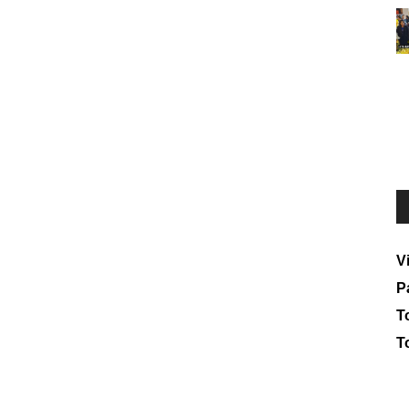
V
P
To
T