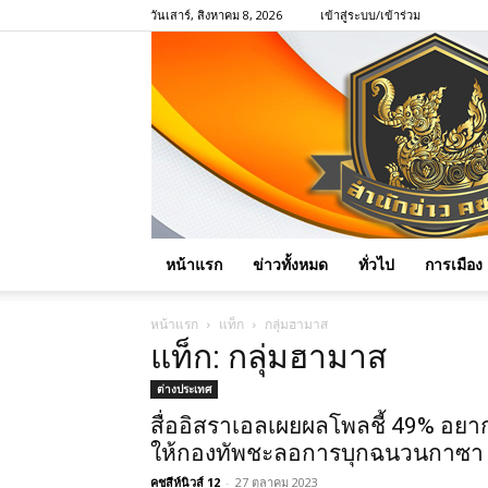
วันเสาร์, สิงหาคม 8, 2026
เข้าสู่ระบบ/เข้าร่วม
หน้าแรก
ข่าวทั้งหมด
ทั่วไป
การเมือง
หน้าแรก
แท็ก
กลุ่มฮามาส
แท็ก: กลุ่มฮามาส
ต่างประเทศ
สื่ออิสราเอลเผยผลโพลชี้ 49% อยา
ให้กองทัพชะลอการบุกฉนวนกาซา
คชสีห์นิวส์ 12
-
27 ตุลาคม 2023