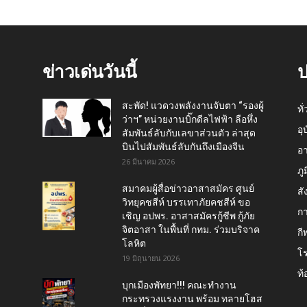
ข่าวเด่นวันนี้
ป
สะพัด! แวดวงพลังงานจับตา “รองผู้
ทั
ว่าฯ” หน่วยงานบิ๊กดีลไฟฟ้า ลือหึ่ง
อุ
สัมพันธ์ลับกับเลขาส่วนตัว ล่าสุด
บินไปสัมพันธ์ลับกันถึงเมืองจีน
อ
26 มีนาคม 2026
ภู
สมาคมผู้สื่อข่าวอาสาสมัคร ศูนย์
สั
วิทยุคชสีห์ บรรเทาภัยคชสีห์ ขอ
กา
เชิญ อปพร. อาสาสมัครกู้ชีพ กู้ภัย
จิตอาสา ในพื้นที่ กทม. ร่วมบริจาค
กี
โลหิต
โ
19 มิถุนายน 2026
ท้
บุกเมืองพัทยา!!! คณะทำงาน
กระทรวงแรงงาน พร้อม ทลายโฮส