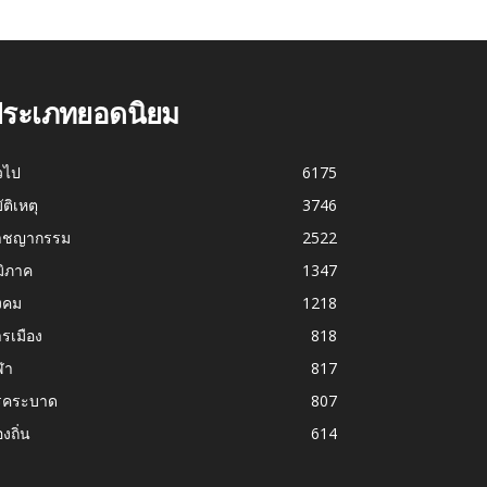
ระเภทยอดนิยม
่วไป
6175
บัติเหตุ
3746
าชญากรรม
2522
มิภาค
1347
งคม
1218
รเมือง
818
ฬา
817
รคระบาด
807
องถิ่น
614