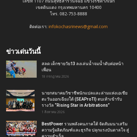
เลขที่ 1107 ถนนสุทธิสารวินิจฉัย แขวงรัชดาภิเษก
เขตดินแดง กรุงเทพมหานคร 10400
โทร. 082-753-8888
ติดต่อเรา:
infokochasrinews@gmail.com
ข่าวเด่นวันนี้
สลด เด็กชายวัย13 ลงเล่นน้ำจมน้ำดับต่อหน้า
เพื่อน
18 กรกฎาคม 2026
นายกสมาคมวิชาชีพนักแปลและล่ามแห่งเอเชีย
ตะวันออกเฉียงใต้ (SEAProTI) ตบเท้าเข้ารับ
รางวัล “Rising Star in Arbitrations”
1 สิงหาคม 2026
BestPower รวมพลังคนภาคใต้ จัดสัมมนาเสริม
ความรู้ผลิตภัณฑ์และธุรกิจ ปลุกแรงบันดาลใจ สู่
ความสำเร็จ