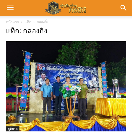
หน้าแรก
แท็ก
กลองกิ่ง
แท็ก: กลองกิ่ง
ภูมิภาค