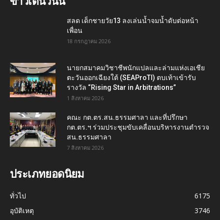
ข่าวเด่นวันนี้
สลด เด็กชายวัย13 ลงเล่นน้ำจมน้ำดับต่อหน้า
เพื่อน
18 กรกฎาคม 2026
นายกสมาคมวิชาชีพนักแปลและล่ามแห่งเอเชีย
ตะวันออกเฉียงใต้ (SEAProTI) ตบเท้าเข้ารับ
รางวัล “Rising Star in Arbitrations”
1 สิงหาคม 2026
คณะ กต.ตร.สน.ธรรมศาลา และที่ปรึกษา
กต.ตร.ฯ ร่วมประชุมขับเคลื่อนบริหารงานตำรวจ
สน.ธรรมศาลา
7 สิงหาคม 2026
ประเภทยอดนิยม
ทั่วไป
6175
อุบัติเหตุ
3746