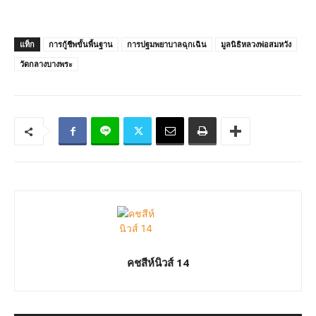
แท็ก
การกู้ชีพขั้นพื้นฐาน
การปฐมพยาบาลฉุกเฉิน
มูลนิธิหลวงพ่อสมหวัง
วัดกลางบางพระ
คชสีห์นิวส์ 14