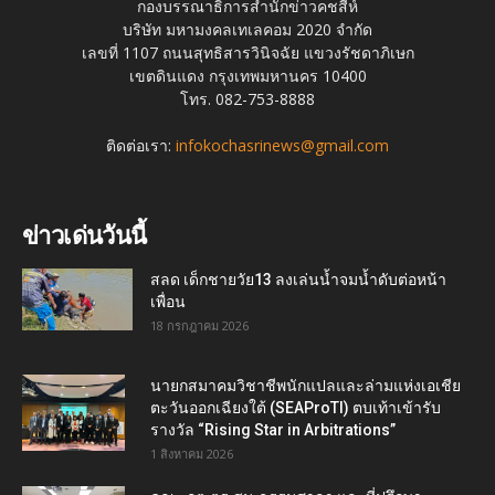
กองบรรณาธิการสำนักข่าวคชสีห์
บริษัท มหามงคลเทเลคอม 2020 จำกัด
เลขที่ 1107 ถนนสุทธิสารวินิจฉัย แขวงรัชดาภิเษก
เขตดินแดง กรุงเทพมหานคร 10400
โทร. 082-753-8888
ติดต่อเรา:
infokochasrinews@gmail.com
ข่าวเด่นวันนี้
สลด เด็กชายวัย13 ลงเล่นน้ำจมน้ำดับต่อหน้า
เพื่อน
18 กรกฎาคม 2026
นายกสมาคมวิชาชีพนักแปลและล่ามแห่งเอเชีย
ตะวันออกเฉียงใต้ (SEAProTI) ตบเท้าเข้ารับ
รางวัล “Rising Star in Arbitrations”
1 สิงหาคม 2026