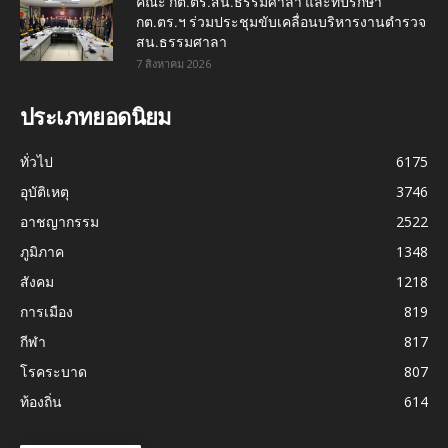
คณะ กต.ตร.สน.ธรรมศาลา และที่ปรึกษา
กต.ตร.ฯ ร่วมประชุมขับเคลื่อนบริหารงานตำรวจ
สน.ธรรมศาลา
7 สิงหาคม 2026
ประเภทยอดนิยม
ทั่วไป
6175
อุบัติเหตุ
3746
อาชญากรรม
2522
ภูมิภาค
1348
สังคม
1218
การเมือง
819
กีฬา
817
โรคระบาด
807
ท้องถิ่น
614