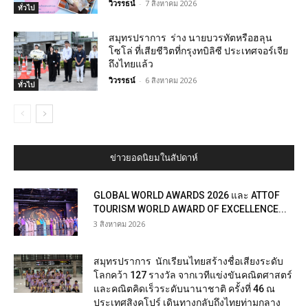
วิวรรธน์
-
7 สิงหาคม 2026
ทั่วไป
สมุทรปราการ ร่าง นายบวรทัตหรือฮลุน
โซโล่ ที่เสียชีวิตที่กรุงทบิลิซี ประเทศจอร์เจีย
ถึงไทยแล้ว
วิวรรธน์
-
6 สิงหาคม 2026
ทั่วไป
ข่าวยอดนิยมในสัปดาห์
GLOBAL WORLD AWARDS 2026 และ ATTOF
TOURISM WORLD AWARD OF EXCELLENCE...
3 สิงหาคม 2026
สมุทรปราการ นักเรียนไทยสร้างชื่อเสียงระดับ
โลกคว้า 127 รางวัล จากเวทีแข่งขันคณิตศาสตร์
และคณิตคิดเร็วระดับนานาชาติ ครั้งที่ 46 ณ
ประเทศสิงคโปร์ เดินทางกลับถึงไทยท่ามกลาง