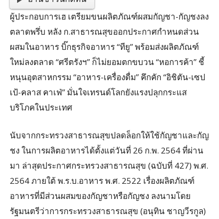
ผู้ประกอบการเฮ เตรียมขนผลิตภัณฑ์ผสมกัญชา-กัญชงลง
ตลาดพรึ่บ หลัง ก.สาธารณสุขออกประกาศกำหนดส่วน
ผสมในอาหาร บิ๊กธุรกิจอาหาร “ทียู” พร้อมส่งผลิตภัณฑ์
ใหม่ลงตลาด “ศรีตรังฯ” ก็ไม่ยอมตกขบวน “หอการค้า” ชี้
หนุนอุตสาหกรรม “อาหาร-เครื่องดื่ม” คึกคัก “อิชิตัน-เซป
เป้-คลาส คาเฟ่” มั่นใจเทรนด์โลกยังแรงปลุกกระแส
บริโภคในประเทศ
นับจากกระทรวงสาธารณสุขปลดล็อกให้ใช้กัญชาและกัญ
ชง ในการผลิตอาหารได้ตั้งแต่วันที่ 26 ก.พ. 2564 ที่ผ่าน
มา ล่าสุดประกาศกระทรวงสาธารณสุข (ฉบับที่ 427) พ.ศ.
2564 ภายใต้ พ.ร.บ.อาหาร พ.ศ. 2522 เรื่องผลิตภัณฑ์
อาหารที่มีส่วนผสมของกัญชาหรือกัญชง ลงนามโดย
รัฐมนตรีว่าการกระทรวงสาธารณสุข (อนุทิน ชาญวีรกูล)