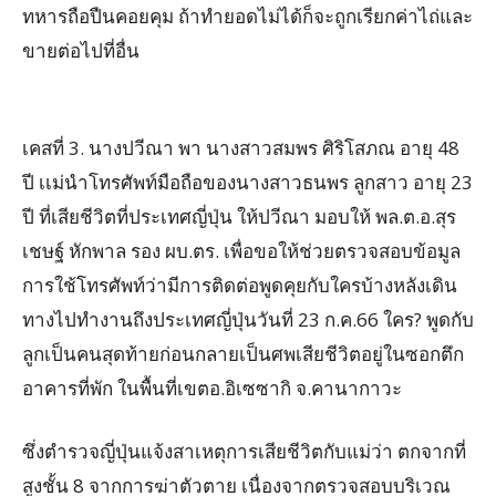
ทหารถือปืนคอยคุม ถ้าทำยอดไม่ได้ก็จะถูกเรียกค่าไถ่และ
ขายต่อไปที่อื่น
เคสที่ 3. นางปวีณา พา นางสาวสมพร ศิริโสภณ อายุ 48
ปี เเม่นำโทรศัพท์มือถือของนางสาวธนพร ลูกสาว อายุ 23
ปี ที่เสียชีวิตที่ประเทศญี่ปุ่น ให้ปวีณา มอบให้ พล.ต.อ.สุร
เชษฐ์ หักพาล รอง ผบ.ตร. เพื่อขอให้ช่วยตรวจสอบข้อมูล
การใช้โทรศัพท์ว่ามีการติดต่อพูดคุยกับใครบ้างหลังเดิน
ทางไปทำงานถึงประเทศญี่ปุ่นวันที่ 23 ก.ค.66 ใคร? พูดกับ
ลูกเป็นคนสุดท้ายก่อนกลายเป็นศพเสียชีวิตอยู่ในซอกตึก
อาคารที่พัก ในพื้นที่เขตอ.อิเซซากิ จ.คานากาวะ
ซึ่งตำรวจญี่ปุ่นแจ้งสาเหตุการเสียชีวิตกับแม่ว่า ตกจากที่
สูงชั้น 8 จากการฆ่าตัวตาย เนื่องจากตรวจสอบบริเวณ