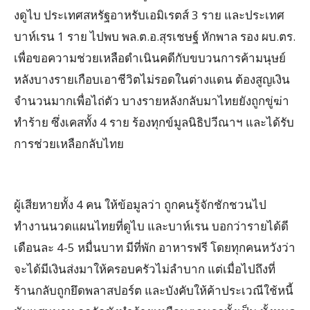
งดูไบ ประเทศสหรัฐอาหรับเอมิเรตส์ 3 ราย และประเทศ
บาห์เรน 1 ราย ไปพบ พล.ต.อ.สุรเชษฐ์ หักพาล รอง ผบ.ตร.
เพื่อขอความช่วยเหลือดำเนินคดีกับขบวนการค้ามนุษย์
หลังบางรายเกือบเอาชีวิตไม่รอดในต่างแดน ต้องสูญเงิน
จำนวนมากเพื่อไถ่ตัว บางรายหลังกลับมาไทยยังถูกขู่ฆ่า
ทำร้าย ซึ่งเคสทั้ง 4 ราย ร้องทุกข์มูลนิธิปวีณาฯ และได้รับ
การช่วยเหลือกลับไทย
ผู้เสียหายทั้ง 4 คน ให้ข้อมูลว่า ถูกคนรู้จักชักชวนไป
ทำงานนวดแผนไทยที่ดูไบ และบาห์เรน บอกว่ารายได้ดี
เดือนละ 4-5 หมื่นบาท มีที่พัก อาหารฟรี โดยทุกคนหวังว่า
จะได้มีเงินส่งมาให้ครอบครัวไม่ลำบาก แต่เมื่อไปถึงที่
ร้านกลับถูกยึดพลาสปอร์ต และบังคับให้ค้าประเวณีใช้หนี้