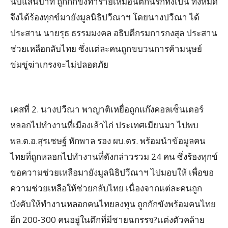
นับแสนบาท ถูกกักขังทำร้ายเหมือนตกนรกทั้งเป็น ทั้งหมด
จึงได้ร้องทุกข์มายังมูลนิธิปวีณาฯ โดยนางปวีณา ได้
ประสาน นายรุธ ธรรมมงคล อธิบดีกรมการกงสุล ประสาน
ช่วยเหลือกลับไทย ซึ่งแต่ละคนถูกขบวนการค้ามนุษย์
ข่มขู่ฆ่าเกรงจะไม่ปลอดภัย
เคสที่ 2. นางปวีณา พาญาติเหยื่อถูกแก๊งคอลเซ็นเตอร์
หลอกไปทำงานที่เมืองเล้าไก่ ประเทศเมียนมา ไปพบ
พล.ต.อ.สุรเชษฐ์ หักพาล รอง ผบ.ตร. พร้อมนำข้อมูลคน
ไทยที่ถูกหลอกไปทำงานที่ดังกล่าวรวม 24 คน ซึ่งร้องทุกข์
ขอความช่วยเหลือมายังมูลนิธิปวีณาฯ ไปมอบให้ เพื่อขอ
ความช่วยเหลือให้ช่วยกลับไทย เนื่องจากแต่ละคนถูก
บังคับให้ทำงานหลอกคนไทยลงทุน ถูกกักขังพร้อมคนไทย
อีก 200-300 คนอยู่ในตึกที่มีชายฉกรรจ?เเต่งตัวคล้าย