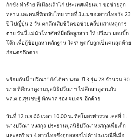
กักขัง ทำร้าย ที่เมืองเล้าไก่ ประเทศเมียนมา ขอช่วยลูก
หลานและคนที่รักกลับไทย รายที่ 3.แม่ของสาวไทยวัย 23
ปี ไปญี่ปุ่น 2 วัน ตกตึกเสียชีวิตขอช่วยคลี่ปมสาเหตุการ
ตาย วันนี้เเม่นำโทรศัพท์มือถือลูกสาว ให้ ปวีณา มอบบิ๊ก
โจ๊ก เพื่อกู้ข้อมูลหาหลักฐาน ใคร? พูดกับลูกเป็นคนสุดท้าย
ก่อนตกตึกตาย
พร้อมกันนี้ “ปวีณา” ยังได้พา นรต. ปี 3 รุ่น 78 จำนวน 30
นาย ที่ศึกษาดูงานมูลนิธิปวีณาฯ ไปศึกษาดูงานกับ
พล.ต.อ.สุรเชษฐ์ หักพาล รอง ผบ.ตร. อีกด้วย
วันที่ 12 ก.ย.66 เวลา 10.00 น. ที่สโมสรตำรวจ เคสที่ 1.
นางปวีณา หงสกุล ประธานมูลนิธิปวีณาหงสกุลเพื่อเด็ก
และสตรี พา 4 สาวไทยซึ่งถูกหลอกไปค้าประเวณีที่เมือ