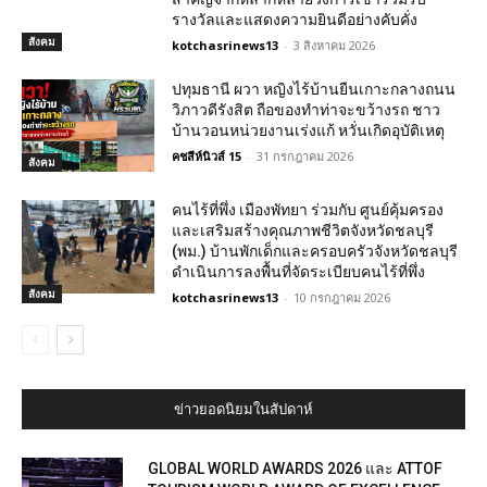
รางวัลและแสดงความยินดีอย่างคับคั่ง
สังคม
kotchasrinews13
-
3 สิงหาคม 2026
ปทุมธานี ผวา หญิงไร้บ้านยืนเกาะกลางถนน
วิภาวดีรังสิต ถือของทำท่าจะขว้างรถ ชาว
บ้านวอนหน่วยงานเร่งแก้ หวั่นเกิดอุบัติเหตุ
คชสีห์นิวส์ 15
-
31 กรกฎาคม 2026
สังคม
คนไร้ที่พึ่ง เมืองพัทยา ร่วมกับ ศูนย์คุ้มครอง
และเสริมสร้างคุณภาพชีวิตจังหวัดชลบุรี
(พม.) บ้านพักเด็กและครอบครัวจังหวัดชลบุรี
ดำเนินการลงพื้นที่จัดระเบียบคนไร้ที่พึ่ง
สังคม
kotchasrinews13
-
10 กรกฎาคม 2026
ข่าวยอดนิยมในสัปดาห์
GLOBAL WORLD AWARDS 2026 และ ATTOF