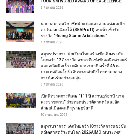
TOURISM WORLD AWARD OF EXCELLENCE...
3 สิงหาคม 2026
นายกสมาคมวิชาชีพนักแปลและล่ามแห่งเอเชีย
ตะวันออกเฉียงใต้ (SEAProTI) ตบเท้าเข้ารับ
รางวัล “Rising Star in Arbitrations”
1 สิงหาคม 2026
สมุทรปราการ นักเรียนไทยสร้างชื่อเสียงระดับ
โลกคว้า 127 รางวัล จากเวทีแข่งขันคณิตศาสตร์
และคณิตคิดเร็วระดับนานาชาติ ครั้งที่ 46 ณ
ประเทศสิงคโปร์ เดินทางกลับถึงไทยท่ามกลาง
การต้อนรับอย่างอบอุ่น
3 สิงหาคม 2026
เปิดนิทรรศการพิเศษ “111 ปี สุราษฎร์ธานี นาม
พระราชทาน” ถ่ายทอดประวัติศาสตร์และอัต
ลักษณ์เมืองคนดี สุราษฎร์ธานี
30 กรกฎาคม 2026
สมุทรปราการ เด็กไทยคว้า10รางวัลการแข่งขัน
คณิตศาสตร์ระดับโลก 2026AIMO ณประเทศ