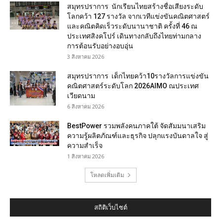
สมุทรปราการ นักเรียนไทยสร้างชื่อเสียงระดับ
โลกคว้า 127 รางวัล จากเวทีแข่งขันคณิตศาสตร์
และคณิตคิดเร็วระดับนานาชาติ ครั้งที่ 46 ณ
ประเทศสิงคโปร์ เดินทางกลับถึงไทยท่ามกลาง
การต้อนรับอย่างอบอุ่น
3 สิงหาคม 2026
สมุทรปราการ เด็กไทยคว้า10รางวัลการแข่งขัน
คณิตศาสตร์ระดับโลก 2026AIMO ณประเทศ
เวียดนาม
6 สิงหาคม 2026
BestPower รวมพลังคนภาคใต้ จัดสัมมนาเสริม
ความรู้ผลิตภัณฑ์และธุรกิจ ปลุกแรงบันดาลใจ สู่
ความสำเร็จ
1 สิงหาคม 2026
โหลดเพิ่มเติม
สถิติเว็บไซต์