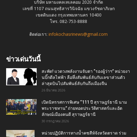
บริษัท มหามงคลเทเลคอม 2020 จำกัด
เลขที่ 1107 ถนนสุทธิสารวินิจฉัย แขวงรัชดาภิเษก
เขตดินแดง กรุงเทพมหานคร 10400
โทร. 082-753-8888
ติดต่อเรา:
infokochasrinews@gmail.com
ข่าวเด่นวันนี้
สะพัด! แวดวงพลังงานจับตา “รองผู้ว่าฯ” หน่วยงา
นบิ๊กดีลไฟฟ้า ลือหึ่งสัมพันธ์ลับกับเลขาส่วนตัว
ล่าสุดบินไปสัมพันธ์ลับกันถึงเมืองจีน
26 มีนาคม 2026
เปิดนิทรรศการพิเศษ “111 ปี สุราษฎร์ธานี นาม
พระราชทาน” ถ่ายทอดประวัติศาสตร์และอัต
ลักษณ์เมืองคนดี สุราษฎร์ธานี
30 กรกฎาคม 2026
หน่วยปฏิบัติการทางน้ำคชสีห์จังหวัดตราด ร่วม