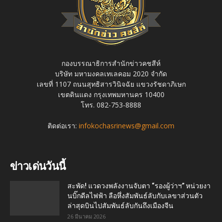
กองบรรณาธิการสำนักข่าวคชสีห์
บริษัท มหามงคลเทเลคอม 2020 จำกัด
เลขที่ 1107 ถนนสุทธิสารวินิจฉัย แขวงรัชดาภิเษก
เขตดินแดง กรุงเทพมหานคร 10400
โทร. 082-753-8888
ติดต่อเรา:
infokochasrinews@gmail.com
ข่าวเด่นวันนี้
สะพัด! แวดวงพลังงานจับตา “รองผู้ว่าฯ” หน่วยงา
นบิ๊กดีลไฟฟ้า ลือหึ่งสัมพันธ์ลับกับเลขาส่วนตัว
ล่าสุดบินไปสัมพันธ์ลับกันถึงเมืองจีน
26 มีนาคม 2026