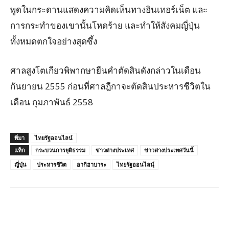
พูดในกระดานแสดงความคิดเห็นทางอินเทอร์เน็ต และ
การกระทำของเขานั้นโหดร้าย และทำให้สังคมญี่ปุ่น
ทั้งหมดตกใจอย่างสุดซึ้ง
ศาลสูงโตเกียวพิพากษายืนคำตัดสินดังกล่าวในเดือน
กันยายน 2555 ก่อนที่ศาลฎีกาจะตัดสินประหารชีวิตใน
เดือน กุมภาพันธ์ 2558
ที่มา
ไทยรัฐออนไลน์
แท็ก
กระบวนการยุติธรรม
ข่าวต่างประเทศ
ข่าวต่างประเทศวันนี้
ญี่ปุ่น
ประหารชีวิต
อากิฮาบาระ
ไทยรัฐออนไลนฺ์