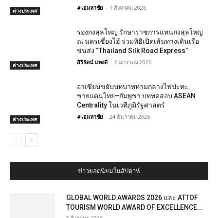
#เอมหาชัย
-
1 สิงหาคม 2026
ต่างประเทศ
รองกงสุลใหญ่ รักษาราชการแทนกงสุลใหญ่
ณ นครเซี่ยงไฮ้ ร่วมพิธีเปิดเส้นทางเดินเรือ
ขนส่ง “Thailand Silk Road Express”
สิริรัตน์ แพงดี
-
6 มกราคม 2026
ต่างประเทศ
อาเซียนขยับบทบาทท่ามกลางไฟปะทะ
ชายแดนไทย–กัมพูชา บททดสอบ ASEAN
Centrality ในเวทีภูมิรัฐศาสตร์
#เอมหาชัย
-
24 ธันวาคม 2025
ต่างประเทศ
ข่าวยอดนิยมในสัปดาห์
GLOBAL WORLD AWARDS 2026 และ ATTOF
TOURISM WORLD AWARD OF EXCELLENCE...
3 สิงหาคม 2026