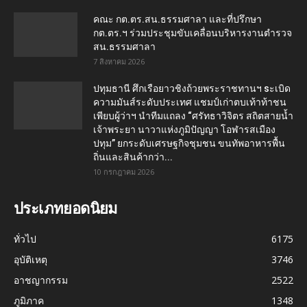
คณะ กต.ตร.สน.ธรรมศาลา และที่ปรึกษา
กต.ตร.ฯ ร่วมประชุมขับเคลื่อนบริหารงานตำรวจ
สน.ธรรมศาลา
7 สิงหาคม 2026
ปทุมธานี ศึกเรือยาวชิงถ้วยพระราชทานฯ sะเบิด
ความมันส์ระดับประเทศ แชมป์เก่าตบเท้าท้าชน
เพียบผู้ว่าฯ นำทีมแถลง “ศรัทธาวิจิตร สถิตสายน้ำ
เจ้าพระยา นาวาแห่งภูมิปัญญา โอฬารสเมือง
ปทุม” ยกระดับเศรษฐกิจชุมชน ขนทัพอาหารพื้น
ถิ่นและสินค้ากว่า...
10 กรกฎาคม 2026
ประเภทยอดนิยม
ทั่วไป
6175
อุบัติเหตุ
3746
อาชญากรรม
2522
ภูมิภาค
1348