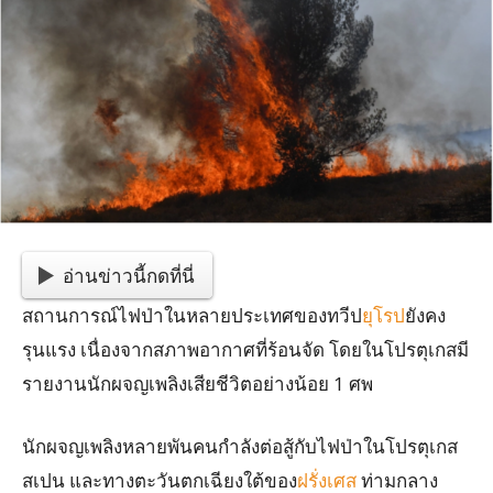
อ่านข่าวนี้กดที่นี่
สถานการณ์ไฟป่าในหลายประเทศของทวีป
ยุโรป
ยังคง
รุนแรง เนื่องจากสภาพอากาศที่ร้อนจัด โดยในโปรตุเกสมี
รายงานนักผจญเพลิงเสียชีวิตอย่างน้อย 1 ศพ
นักผจญเพลิงหลายพันคนกำลังต่อสู้กับไฟป่าในโปรตุเกส
สเปน และทางตะวันตกเฉียงใต้ของ
ฝรั่งเศส
ท่ามกลาง