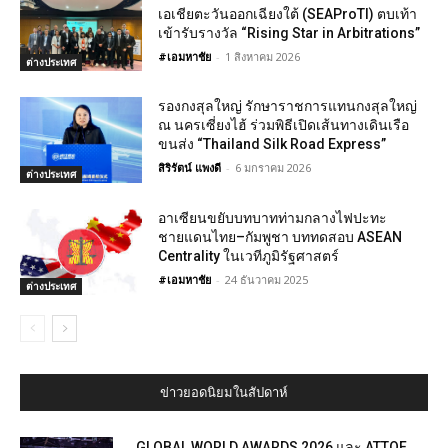
เอเชียตะวันออกเฉียงใต้ (SEAProTI) ตบเท้า
เข้ารับรางวัล “Rising Star in Arbitrations”
#เอมหาชัย
-
1 สิงหาคม 2026
ต่างประเทศ
รองกงสุลใหญ่ รักษาราชการแทนกงสุลใหญ่
ณ นครเซี่ยงไฮ้ ร่วมพิธีเปิดเส้นทางเดินเรือ
ขนส่ง “Thailand Silk Road Express”
สิริรัตน์ แพงดี
-
6 มกราคม 2026
ต่างประเทศ
อาเซียนขยับบทบาทท่ามกลางไฟปะทะ
ชายแดนไทย–กัมพูชา บททดสอบ ASEAN
Centrality ในเวทีภูมิรัฐศาสตร์
#เอมหาชัย
-
24 ธันวาคม 2025
ต่างประเทศ
ข่าวยอดนิยมในสัปดาห์
GLOBAL WORLD AWARDS 2026 และ ATTOF