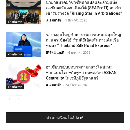
นายกสมาคมวิชาชีพนักแปลและล่ามแห่ง
เอเชียตะวันออกเฉียงใต้ (SEAProTI) ตบเท้า
เข้ารับรางวัล “Rising Star in Arbitrations”
#เอมหาชัย
-
1 สิงหาคม 2026
ต่างประเทศ
รองกงสุลใหญ่ รักษาราชการแทนกงสุลใหญ่
ณ นครเซี่ยงไฮ้ ร่วมพิธีเปิดเส้นทางเดินเรือ
ขนส่ง “Thailand Silk Road Express”
สิริรัตน์ แพงดี
-
6 มกราคม 2026
ต่างประเทศ
อาเซียนขยับบทบาทท่ามกลางไฟปะทะ
ชายแดนไทย–กัมพูชา บททดสอบ ASEAN
Centrality ในเวทีภูมิรัฐศาสตร์
#เอมหาชัย
-
24 ธันวาคม 2025
ต่างประเทศ
ข่าวยอดนิยมในสัปดาห์