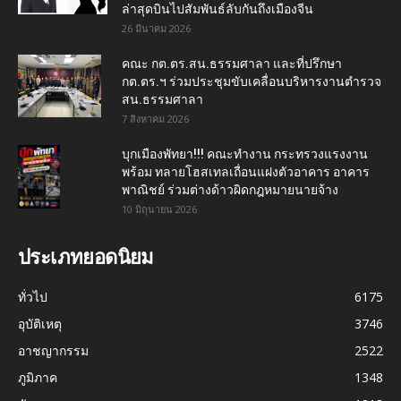
ล่าสุดบินไปสัมพันธ์ลับกันถึงเมืองจีน
26 มีนาคม 2026
คณะ กต.ตร.สน.ธรรมศาลา และที่ปรึกษา
กต.ตร.ฯ ร่วมประชุมขับเคลื่อนบริหารงานตำรวจ
สน.ธรรมศาลา
7 สิงหาคม 2026
บุกเมืองพัทยา!!! คณะทำงาน กระทรวงแรงงาน
พร้อม ทลายโฮสเทลเถื่อนแฝงตัวอาคาร อาคาร
พาณิชย์ ร่วมต่างด้าวผิดกฎหมายนายจ้าง
10 มิถุนายน 2026
ประเภทยอดนิยม
ทั่วไป
6175
อุบัติเหตุ
3746
อาชญากรรม
2522
ภูมิภาค
1348