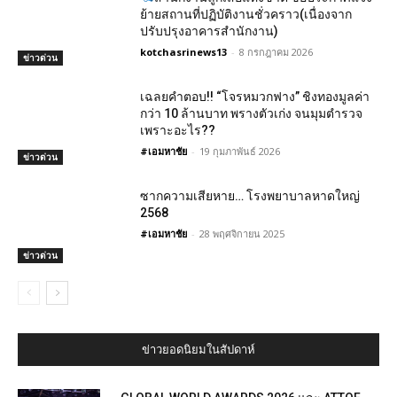
ย้ายสถานที่ปฏิบัติงานชั่วคราว(เนื่องจาก
ปรับปรุงอาคารสำนักงาน)
kotchasrinews13
-
8 กรกฎาคม 2026
ข่าวด่วน
เฉลยคำตอบ!! “โจรหมวกฟาง” ชิงทองมูลค่า
กว่า 10 ล้านบาท พรางตัวเก่ง จนมุมตํารวจ
เพราะอะไร??
#เอมหาชัย
-
19 กุมภาพันธ์ 2026
ข่าวด่วน
ซากความเสียหาย… โรงพยาบาลหาดใหญ่
2568
#เอมหาชัย
-
28 พฤศจิกายน 2025
ข่าวด่วน
ข่าวยอดนิยมในสัปดาห์