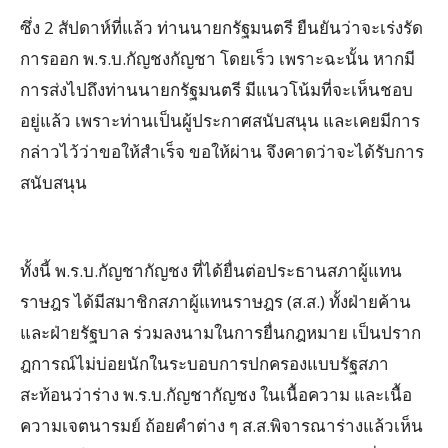
ซึ่ง 2 สัปดาห์ที่แล้ว ท่านนายกรัฐมนตรี ยืนยันว่าจะเร่งรัด
การออก พ.ร.บ.กัญชงกัญชา โดยเร็ว เพราะฉะนั้น หากมี
การส่งไปถึงท่านนายกรัฐมนตรี มีแนวโน้มที่จะเห็นชอบ
อยู่แล้ว เพราะท่านเป็นผู้ประกาศสนับสนุน และเคยมีการ
กล่าวไว้ว่าขอให้สำเร็จ ขอให้ผ่าน จึงคาดว่าจะได้รับการ
สนับสนุน
ทั้งนี้ พ.ร.บ.กัญชากัญชง ที่ได้ยื่นต่อประธานสภาผู้แทน
ราษฎร ได้มีสมาชิกสภาผู้แทนราษฎร (ส.ส.) ทั้งฝ่ายค้าน
และฝ่ายรัฐบาล ร่วมลงนามในการยื่นกฎหมาย เป็นปราก
ฎการณ์ไม่บ่อยนักในระบอบการปกครองแบบรัฐสภา
สะท้อนว่าร่าง พ.ร.บ.กัญชากัญชง ในเนื้อความ และเนื้อ
ความเจตนารมย์ ถ้อยคำต่าง ๆ ส.ส.พิจารณาร่างแล้วเห็น