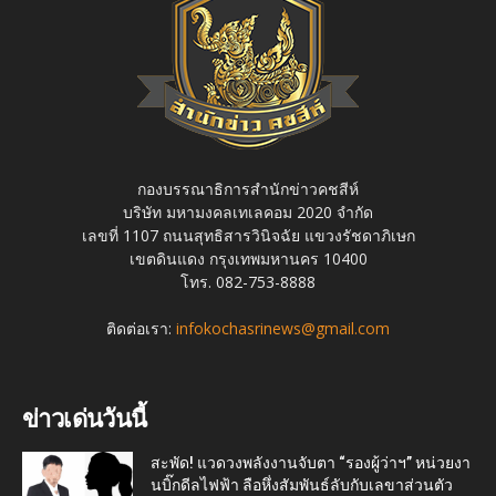
กองบรรณาธิการสำนักข่าวคชสีห์
บริษัท มหามงคลเทเลคอม 2020 จำกัด
เลขที่ 1107 ถนนสุทธิสารวินิจฉัย แขวงรัชดาภิเษก
เขตดินแดง กรุงเทพมหานคร 10400
โทร. 082-753-8888
ติดต่อเรา:
infokochasrinews@gmail.com
ข่าวเด่นวันนี้
สะพัด! แวดวงพลังงานจับตา “รองผู้ว่าฯ” หน่วยงา
นบิ๊กดีลไฟฟ้า ลือหึ่งสัมพันธ์ลับกับเลขาส่วนตัว