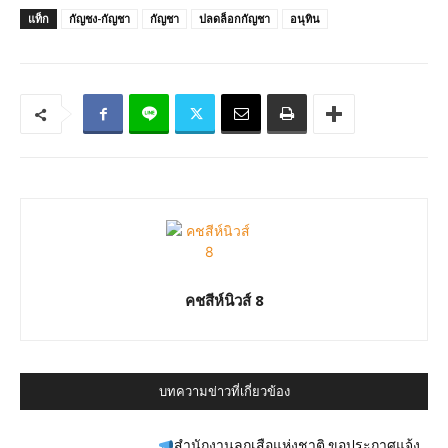
แท็ก
กัญชง-กัญชา
กัญชา
ปลดล็อกกัญชา
อนุทิน
คชสีห์นิวส์ 8
บทความข่าวที่เกี่ยวข้อง
สำนักงานลูกเสือแห่งชาติ ขอประกาศแจ้ง