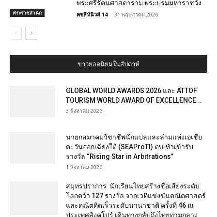
พระศรีรัตนศาสดาราม พระบรมมหาราชวัง
พระราชสำนัก
คชสีห์นิวส์ 14
-
31 พฤษภาคม 2026
ข่าวยอดนิยมในสัปดาห์
GLOBAL WORLD AWARDS 2026 และ ATTOF
TOURISM WORLD AWARD OF EXCELLENCE...
3 สิงหาคม 2026
นายกสมาคมวิชาชีพนักแปลและล่ามแห่งเอเชีย
ตะวันออกเฉียงใต้ (SEAProTI) ตบเท้าเข้ารับ
รางวัล “Rising Star in Arbitrations”
1 สิงหาคม 2026
สมุทรปราการ นักเรียนไทยสร้างชื่อเสียงระดับ
โลกคว้า 127 รางวัล จากเวทีแข่งขันคณิตศาสตร์
และคณิตคิดเร็วระดับนานาชาติ ครั้งที่ 46 ณ
ประเทศสิงคโปร์ เดินทางกลับถึงไทยท่ามกลาง