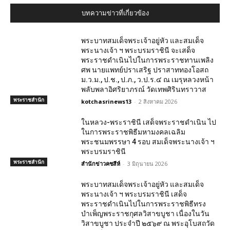
บทความข่าวที่เกี่ยวข้อง
พระบาทสมเด็จพระเจ้าอยู่หัว และสมเด็จ
พระนางเจ้า ฯ พระบรมราชินี จะเสด็จ
พระราชดำเนินไปในการพระราชทานเพลิง
ศพ นายแพทย์ปราเสริฐ ปราสาททองโอสถ
ม.ว.ม., ป.ช., ป.ภ., ว.ป.ร.๔ ณ เมรุหลวงหน้า
พลับพลาอิศริยาภรณ์ วัดเทพศิรินทราวาส
พระราชสำนัก
kotchasrinews13
-
2 สิงหาคม 2026
ในหลวง-พระราชินี เสด็จพระราชดำเนิน ไป
ในการพระราชพิธีมหามงคลเฉลิม
พระชนมพรรษา 4 รอบ สมเด็จพระนางเจ้า ฯ
พระบรมราชินี
พระราชสำนัก
สำนักข่าวคชสีห์
-
3 มิถุนายน 2026
พระบาทสมเด็จพระเจ้าอยู่หัว และสมเด็จ
พระนางเจ้า ฯ พระบรมราชินี เสด็จ
พระราชดำเนินไปในการพระราชพิธีทรง
บำเพ็ญพระราชกุศลวิสาขบูชา เนื่องในวัน
วิสาขบูชา ประจำปี ๒๕๖๙ ณ พระอุโบสถวัด