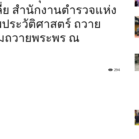
ลี่ย สำนักงานตำรวจแห่ง
พประวัติศาสตร์ ถวาย
ามถวายพระพร ณ
ง
294