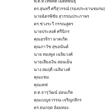
​พ.ต.ท.เทพทัต เมตตพันธุ์
​ดร.สุนทรี ศรีสุวรรณ์ (รองประธานชมรม)
​นายฉัตรพิชัย สุวรรณประภาพร
​ดร.ช่วงระวี กรรณสูตร
​นายประสงค์ ศรีนิกร
​คุณอรจิรา ผาดเกิด
​คุณภาวัช สุขอนันต์
​นาย ทองพูล เฉลิมวงค์
​นายเสียงเงิน สอนเย็น
​นาง สมฤดี เฉลิมวงค์
​คุณแชม
​คุณเดฟ
​ด.ต.จารุวัฒน์ อ่อนเกิด
​คุณเบญจวรรณ เจริญกสิกร
​ดร.ธนกฤต ล้อมทอง