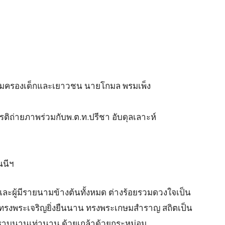
ะคุ้มครองเด็กและเยาวชน นายโกมล พรมเพ็ง
รติถ่ายภาพร่วมกับพ.ต.ท.ปรีชา อับดุลเลาะห์
นีฯ
และผู้มีรายนามข้างต้นทั้งหมด ต่างร้อยรวมดวงใจเป็น
ทรงพระเจริญยิ่งยืนนาน ทรงพระเกษมสำราญ สถิตเป็น
ตราบนานเท่านาน ด้วยเกล้าด้วยกระหม่อม