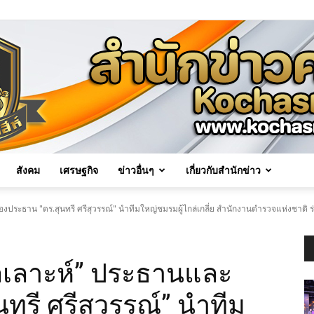
สังคม
เศรษฐกิจ
ข่าวอื่นๆ
เกี่ยวกับสำนักข่าว
Kochasri
รองประธาน "ดร.สุนทรี ศรีสุวรรณ์" นำทีมใหญ่ชมรมผู้ไกล่เกลี่ย สำนักงานตำรวจแห่งชา
ดุลเลาะห์” ประธานและ
News
ทรี ศรีสุวรรณ์” นำทีม