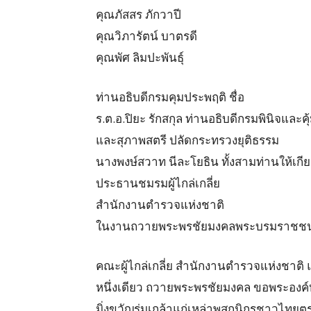
​คุณภัสสร ภักวาปี
​คุณวิภารัตน์ บาตรดี
​คุณพัศ ลิมปะพันธุ์
ท่านอธิบดีกรมคุมประพฤติ ชื่อ
ร.ต.อ.ปิยะ รักสกุล ท่านอธิบดีกรมพินิจแล
และสุภาพสตรี ปลัดกระทรวงยุติธรรม
นางพงษ์สวาท นีละโยธิน ทั้งสามท่านให้เกีย
ประธานชมรมผู้ไกล่เกลี่ย
สำนักงานตำรวจแห่งชาติ
ในงานถวายพระพรชัยมงคลพระบรมราชชน
คณะผู้ไกล่เกลี่ย สำนักงานตำรวจแห่งชาติ 
หนึ่งเดียว ถวายพระพรชัยมงคล ขอพระองค์
มิ่งขวัญร่มเกล้าแก่เหล่าพสกนิกรชาวไทย