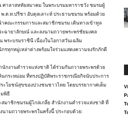
 น. ณ ศาลาสหทัยสมาคม ในพระบรมมหาราชวัง ชมรมผู้
 พ.ต.ท.ปรีชา อับดุลเลาะห์ ประธานชมรม พร้อมด้วย
ด้นำคณะกรรมการและสมาชิกชมรม เดินทางเข้าทูล
าพระฉายาลักษณ์ และลงนามถวายพระพรชัยมงคล
ษณ พระบรมราชินี เนื่องในโอกาสวันเฉลิม
ทุกหมู่เหล่าต่างพร้อมใจร่วมแสดงความจงรักภักดี
ย สำนักงานตำรวจแห่งชาติ ได้ร่วมกันถวายพระพรด้วย
นกระหม่อม ที่ทรงปฏิบัติพระราชกรณียกิจนับประการ
พื่อประโยชน์สุขของปวงชนชาวไทย โดยบรรยากาศเต็ม
V
มพิธี
P
มาชิกชมรมผู้ไกล่เกลี่ย สำนักงานตำรวจแห่งชาติ ที่
To
งนามถวายพระพรในครั้งนี้ ประกอบด้วย:
T