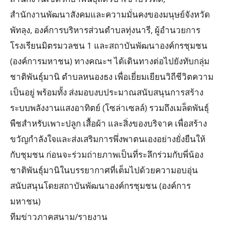
สำนักงานพัฒนาสังคมและความมั่นคงของมนุษย์จังหวัด
พัทลุง, องค์การบริหารส่วนตำบลทุ่งนารี, ผู้อำนวยการ
โรงเรียนมิตรมวลชน 1 และสถาบันพัฒนาองค์กรชุมชน
(องค์การมหาชน) ทางคณะฯ ได้เดินทางต่อไปยังทับกลุ่ม
ชาติพันธุ์มานิ ตำบลหนองธง เพื่อเยี่ยมเยียนวิถีชีวิตความ
เป็นอยู่ พร้อมทั้ง ส่งมอบงบประมาณสนับสนุนการสร้าง
ระบบพลังงานแสงอาทิตย์ (โซล่าเซลล์) รวมถึงเมล็ดพันธุ์
พืชสำหรับเพาะปลูก เสื้อผ้า และสิ่งของบริจาค เพื่อสร้าง
ขวัญกำลังใจและส่งเสริมการพึ่งพาตนเองอย่างยั่งยืนให้
กับชุมชน ก่อนจะร่วมถ่ายภาพเป็นที่ระลึกร่วมกับพี่น้อง
ชาติพันธุ์มานิในบรรยากาศที่เต็มไปด้วยความอบอุ่น
สนับสนุนโดยสถาบันพัฒนาองค์กรชุมชน (องค์การ
มหาชน)
ทีมข่าวภาคสนาม/รายงาน