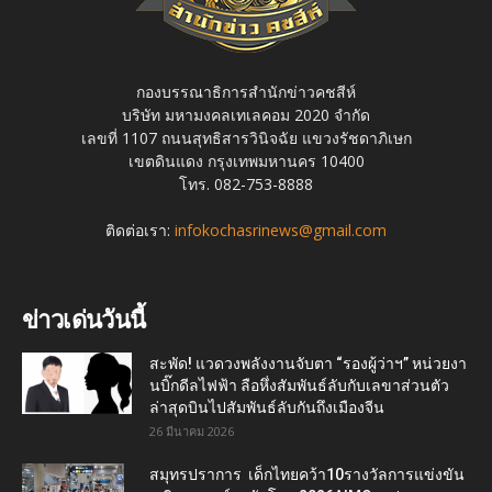
กองบรรณาธิการสำนักข่าวคชสีห์
บริษัท มหามงคลเทเลคอม 2020 จำกัด
เลขที่ 1107 ถนนสุทธิสารวินิจฉัย แขวงรัชดาภิเษก
เขตดินแดง กรุงเทพมหานคร 10400
โทร. 082-753-8888
ติดต่อเรา:
infokochasrinews@gmail.com
ข่าวเด่นวันนี้
สะพัด! แวดวงพลังงานจับตา “รองผู้ว่าฯ” หน่วยงา
นบิ๊กดีลไฟฟ้า ลือหึ่งสัมพันธ์ลับกับเลขาส่วนตัว
ล่าสุดบินไปสัมพันธ์ลับกันถึงเมืองจีน
26 มีนาคม 2026
สมุทรปราการ เด็กไทยคว้า10รางวัลการแข่งขัน