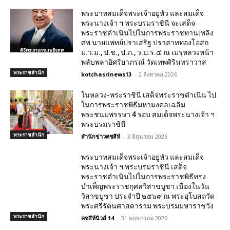
พระบาทสมเด็จพระเจ้าอยู่หัว และสมเด็จ
พระนางเจ้า ฯ พระบรมราชินี จะเสด็จ
พระราชดำเนินไปในการพระราชทานเพลิง
ศพ นายแพทย์ปราเสริฐ ปราสาททองโอสถ
ม.ว.ม., ป.ช., ป.ภ., ว.ป.ร.๔ ณ เมรุหลวงหน้า
พลับพลาอิศริยาภรณ์ วัดเทพศิรินทราวาส
พระราชสำนัก
kotchasrinews13
-
2 สิงหาคม 2026
ในหลวง-พระราชินี เสด็จพระราชดำเนิน ไป
ในการพระราชพิธีมหามงคลเฉลิม
พระชนมพรรษา 4 รอบ สมเด็จพระนางเจ้า ฯ
พระบรมราชินี
พระราชสำนัก
สำนักข่าวคชสีห์
-
3 มิถุนายน 2026
พระบาทสมเด็จพระเจ้าอยู่หัว และสมเด็จ
พระนางเจ้า ฯ พระบรมราชินี เสด็จ
พระราชดำเนินไปในการพระราชพิธีทรง
บำเพ็ญพระราชกุศลวิสาขบูชา เนื่องในวัน
วิสาขบูชา ประจำปี ๒๕๖๙ ณ พระอุโบสถวัด
พระศรีรัตนศาสดาราม พระบรมมหาราชวัง
พระราชสำนัก
คชสีห์นิวส์ 14
-
31 พฤษภาคม 2026