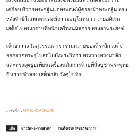
เครื่องบริวารพระกฐินแด่พระสงฆ์ผู้ครองผ้าพระกฐิน ทรง
หลั่งทักษิโณทกพระสงฆ์ถวายอนุโมทนา ถวายอดิเรก
เสด็จไปทรงกราบที่หน้าเครื่องนมัสการ ทรงลาพระสงฆ์
เจ้าอาวาสวัดสุวรรณดารารามถวายของที่ระลึก เสด็จ
ออกจากพระอุโบสถไปยังพระวิหาร ทรงวางพวงมาลัย
และทรงจุดธูปเทียนเครื่องนมัสการท้ายที่นั่งบูชาพระพุทธ
ชินราชจำลอง เสด็จกลับวังศุโขทัย
แหล่งที่มา :
MATICHON ONLINE
แท็ก
ข่าวในพระราชสำนัก
สมเด็จเจ้าฟ้าพัชรกิติยาภาฯ