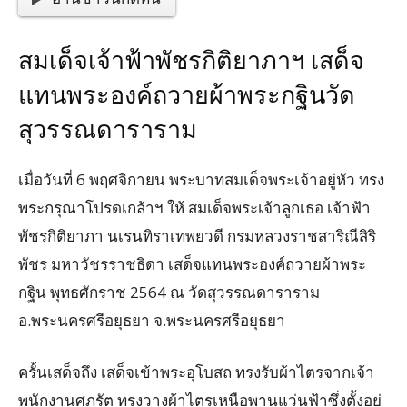
สมเด็จเจ้าฟ้าพัชรกิติยาภาฯ เสด็จ
แทนพระองค์ถวายผ้าพระกฐินวัด
สุวรรณดาราราม
เมื่อวันที่ 6 พฤศจิกายน พระบาทสมเด็จพระเจ้าอยู่หัว ทรง
พระกรุณาโปรดเกล้าฯ ให้ สมเด็จพระเจ้าลูกเธอ เจ้าฟ้า
พัชรกิติยาภา นเรนทิราเทพยวดี กรมหลวงราชสาริณีสิริ
พัชร มหาวัชรราชธิดา เสด็จแทนพระองค์ถวายผ้าพระ
กฐิน พุทธศักราช 2564 ณ วัดสุวรรณดาราราม
อ.พระนครศรีอยุธยา จ.พระนครศรีอยุธยา
ครั้นเสด็จถึง เสด็จเข้าพระอุโบสถ ทรงรับผ้าไตรจากเจ้า
พนักงานศุภรัต ทรงวางผ้าไตรเหนือพานแว่นฟ้าซึ่งตั้งอยู่