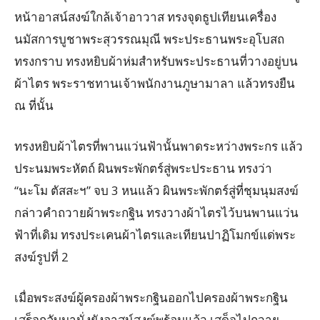
หน้าอาสน์สงฆ์ใกล้เจ้าอาวาส ทรงจุดธูปเทียนเครื่อง
นมัสการบูชาพระสุวรรณมุณี พระประธานพระอุโบสถ
ทรงกราบ ทรงหยิบผ้าห่มสำหรับพระประธานที่วางอยู่บน
ผ้าไตร พระราชทานเจ้าพนักงานภูษามาลา แล้วทรงยืน
ณ ที่นั้น
ทรงหยิบผ้าไตรที่พานแว่นฟ้านั้นพาดระหว่างพระกร แล้ว
ประนมพระหัตถ์ ผินพระพักตร์สู่พระประธาน ทรงว่า
“นะโม ตัสสะฯ” จบ 3 หนแล้ว ผินพระพักตร์สู่ที่ชุมนุมสงฆ์
กล่าวคำถวายผ้าพระกฐิน ทรงวางผ้าไตรไว้บนพานแว่น
ฟ้าที่เดิม ทรงประเคนผ้าไตรและเทียนปาฏิโมกข์แด่พระ
สงฆ์รูปที่ 2
เมื่อพระสงฆ์ผู้ครองผ้าพระกฐินออกไปครองผ้าพระกฐิน
เสร็จกลับมานั่งยังอาสน์สงฆ์พร้อมแล้ว เสด็จไปถวาย