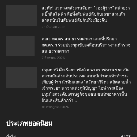
สะพัด! แวดวงพลังงานจับตา “รองผู้ว่าฯ” หน่วยงา
นบิ๊กดีลไฟฟ้า ลือหึ่งสัมพันธ์ลับกับเลขาส่วนตัว
ล่าสุดบินไปสัมพันธ์ลับกันถึงเมืองจีน
26 มีนาคม 2026
คณะ กต.ตร.สน.ธรรมศาลา และที่ปรึกษา
กต.ตร.ฯ ร่วมประชุมขับเคลื่อนบริหารงานตำรวจ
สน.ธรรมศาลา
7 สิงหาคม 2026
ปทุมธานี ศึกเรือยาวชิงถ้วยพระราชทานฯ sะเบิด
ความมันส์ระดับประเทศ แชมป์เก่าตบเท้าท้าชน
เพียบผู้ว่าฯ นำทีมแถลง “ศรัทธาวิจิตร สถิตสายน้ำ
เจ้าพระยา นาวาแห่งภูมิปัญญา โอฬารสเมือง
ปทุม” ยกระดับเศรษฐกิจชุมชน ขนทัพอาหารพื้น
ถิ่นและสินค้ากว่า...
10 กรกฎาคม 2026
ประเภทยอดนิยม
ทั่วไป
6175