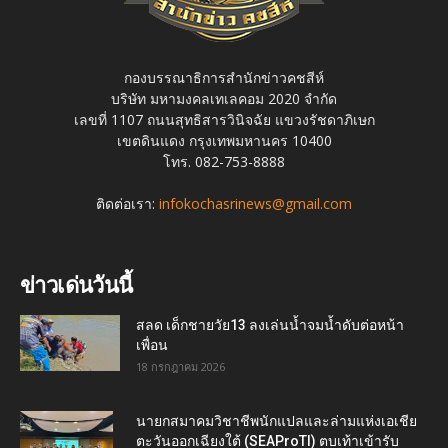
กองบรรณาธิการสำนักข่าวคชสีห์
บริษัท มหามงคลเทเลคอม 2020 จำกัด
เลขที่ 1107 ถนนสุทธิสารวินิจฉัย แขวงรัชดาภิเษก
เขตดินแดง กรุงเทพมหานคร 10400
โทร. 082-753-8888
ติดต่อเรา:
infokochasrinews@gmail.com
ข่าวเด่นวันนี้
สลด เด็กชายวัย13 ลงเล่นน้ำจมน้ำดับต่อหน้า
เพื่อน
18 กรกฎาคม 2026
นายกสมาคมวิชาชีพนักแปลและล่ามแห่งเอเชีย
ตะวันออกเฉียงใต้ (SEAProTI) ตบเท้าเข้ารับ