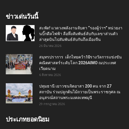
ข่าวเด่นวันนี้
สะพัด! แวดวงพลังงานจับตา “รองผู้ว่าฯ” หน่วยงา
นบิ๊กดีลไฟฟ้า ลือหึ่งสัมพันธ์ลับกับเลขาส่วนตัว
ล่าสุดบินไปสัมพันธ์ลับกันถึงเมืองจีน
26 มีนาคม 2026
สมุทรปราการ เด็กไทยคว้า10รางวัลการแข่งขัน
คณิตศาสตร์ระดับโลก 2026AIMO ณประเทศ
เวียดนาม
6 สิงหาคม 2026
ปทุมธานี เยาวชนจิตอาสา 200 คน จาก 27
สถาบัน ร่วมปลูกต้นไม้ถวายเป็นพระราชกุศล ณ
อนุสรณ์สถานพระมงคลเทพมุนี
29 กรกฎาคม 2026
ประเภทยอดนิยม