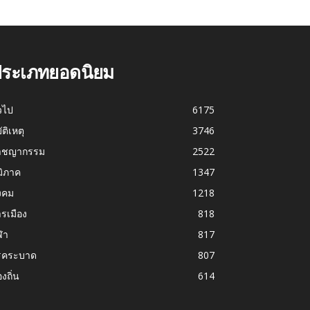
ระเภทยอดนิยม
่วไป
6175
บัติเหตุ
3746
าชญากรรม
2522
มิภาค
1347
งคม
1218
รเมือง
818
ฬา
817
รคระบาด
807
องถิ่น
614