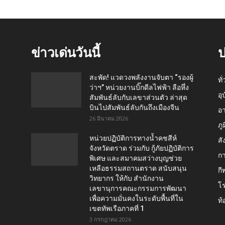
ข่าวเด่นวันนี้
ป
สะพัด! แวดวงพลังงานจับตา “รองผู้
ทั
ว่าฯ” หน่วยงานบิ๊กดีลไฟฟ้า ลือหึ่ง
อุ
สัมพันธ์ลับกับเลขาส่วนตัว ล่าสุด
บินไปสัมพันธ์ลับกันถึงเมืองจีน
อ
26 มีนาคม 2026
ภู
หน่วยปฏิบัติการทางน้ำคชสีห์
สั
จังหวัดตราด ร่วมกับ กู้ภัยปฏิบัติการ
กา
พิเศษ และสมาคมสว่างบุญช่วย
เหลือธรรมสถานตราด สนับสนุน
กี
วิทยากร ให้กับ สำนักงาน
โ
เลขานุการคณะกรรมการพัฒนา
เพื่อความมั่นคงในระดับพื้นที่ใน
ท้
เขตทัพเรือภาคที่ 1
3 กรกฎาคม 2026