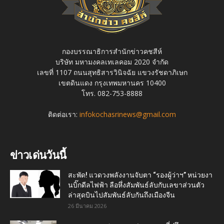
กองบรรณาธิการสำนักข่าวคชสีห์
บริษัท มหามงคลเทเลคอม 2020 จำกัด
เลขที่ 1107 ถนนสุทธิสารวินิจฉัย แขวงรัชดาภิเษก
เขตดินแดง กรุงเทพมหานคร 10400
โทร. 082-753-8888
ติดต่อเรา:
infokochasrinews@gmail.com
ข่าวเด่นวันนี้
สะพัด! แวดวงพลังงานจับตา “รองผู้ว่าฯ” หน่วยงา
นบิ๊กดีลไฟฟ้า ลือหึ่งสัมพันธ์ลับกับเลขาส่วนตัว
ล่าสุดบินไปสัมพันธ์ลับกันถึงเมืองจีน
26 มีนาคม 2026