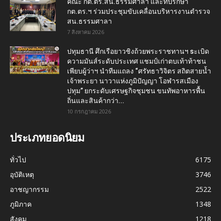
คณะ กต.ตร.สน.ธรรมศาลา และที่ปรึกษา
กต.ตร.ฯ ร่วมประชุมขับเคลื่อนบริหารงานตำรวจ
สน.ธรรมศาลา
7 สิงหาคม 2026
ปทุมธานี ศึกเรือยาวชิงถ้วยพระราชทานฯ sะเบิด
ความมันส์ระดับประเทศ แชมป์เก่าตบเท้าท้าชน
เพียบผู้ว่าฯ นำทีมแถลง “ศรัทธาวิจิตร สถิตสายน้ำ
เจ้าพระยา นาวาแห่งภูมิปัญญา โอฬารสเมือง
ปทุม” ยกระดับเศรษฐกิจชุมชน ขนทัพอาหารพื้น
ถิ่นและสินค้ากว่า...
10 กรกฎาคม 2026
ประเภทยอดนิยม
ทั่วไป
6175
อุบัติเหตุ
3746
อาชญากรรม
2522
ภูมิภาค
1348
สังคม
1218