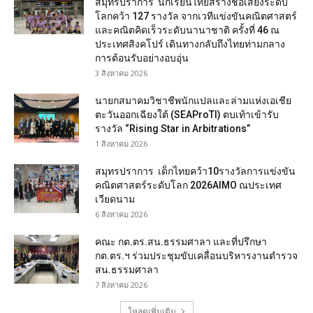
สมุทรปราการ นักเรียนไทยสร้างชื่อเสียงระดับ
โลกคว้า 127 รางวัล จากเวทีแข่งขันคณิตศาสตร์
และคณิตคิดเร็วระดับนานาชาติ ครั้งที่ 46 ณ
ประเทศสิงคโปร์ เดินทางกลับถึงไทยท่ามกลาง
การต้อนรับอย่างอบอุ่น
3 สิงหาคม 2026
นายกสมาคมวิชาชีพนักแปลและล่ามแห่งเอเชีย
ตะวันออกเฉียงใต้ (SEAProTI) ตบเท้าเข้ารับ
รางวัล “Rising Star in Arbitrations”
1 สิงหาคม 2026
สมุทรปราการ เด็กไทยคว้า10รางวัลการแข่งขัน
คณิตศาสตร์ระดับโลก 2026AIMO ณประเทศ
เวียดนาม
6 สิงหาคม 2026
คณะ กต.ตร.สน.ธรรมศาลา และที่ปรึกษา
กต.ตร.ฯ ร่วมประชุมขับเคลื่อนบริหารงานตำรวจ
สน.ธรรมศาลา
7 สิงหาคม 2026
โหลดเพิ่มเติม