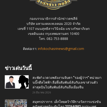
กองบรรณาธิการสำนักข่าวคชสีห์
บริษัท มหามงคลเทเลคอม 2020 จำกัด
เลขที่ 1107 ถนนสุทธิสารวินิจฉัย แขวงรัชดาภิเษก
เขตดินแดง กรุงเทพมหานคร 10400
โทร. 082-753-8888
ติดต่อเรา:
infokochasrinews@gmail.com
ข่าวเด่นวันนี้
สะพัด! แวดวงพลังงานจับตา “รองผู้ว่าฯ” หน่วยงา
นบิ๊กดีลไฟฟ้า ลือหึ่งสัมพันธ์ลับกับเลขาส่วนตัว
ล่าสุดบินไปสัมพันธ์ลับกันถึงเมืองจีน
26 มีนาคม 2026
สมุทรปราการ เด็กไทยคว้า10รางวัลการแข่งขัน
คณิตศาสตร์ระดับโลก 2026AIMO ณประเทศ