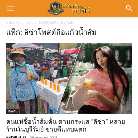
หน้าแรก
แท็ก
ลิซ่าโพสต์ถือแก้วน้ำส้ม
แท็ก: ลิซ่าโพสต์ถือแก้วน้ำส้ม
ท้องถิ่น
คนแห่ซื้อน้ำส้มคั้น ตามกระแส “ลิซ่า” หลาย
ร้านในบุรีรัมย์ ขายดีแทบแตก
คชสีห์นิวส์ 12
-
25 กรกฎาคม 2023