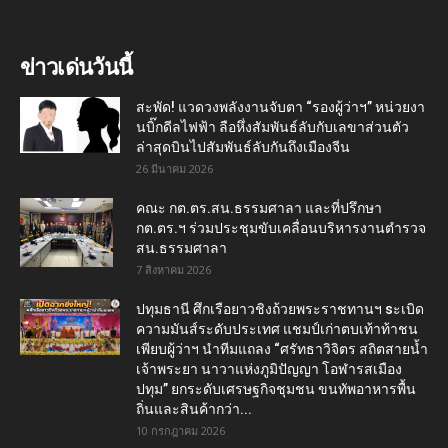
ข่าวเด่นวันนี้
สะพัด! แวดวงพลังงานจับตา “รองผู้ว่าฯ” หน่วยงา
นบิ๊กดีลไฟฟ้า ลือหึ่งสัมพันธ์ลับกับเลขาส่วนตัว
ล่าสุดบินไปสัมพันธ์ลับกันถึงเมืองจีน
26 มีนาคม 2026
คณะ กต.ตร.สน.ธรรมศาลา และที่ปรึกษา
กต.ตร.ฯ ร่วมประชุมขับเคลื่อนบริหารงานตำรวจ
สน.ธรรมศาลา
7 สิงหาคม 2026
ปทุมธานี ศึกเรือยาวชิงถ้วยพระราชทานฯ sะเบิด
ความมันส์ระดับประเทศ แชมป์เก่าตบเท้าท้าชน
เพียบผู้ว่าฯ นำทีมแถลง “ศรัทธาวิจิตร สถิตสายน้ำ
เจ้าพระยา นาวาแห่งภูมิปัญญา โอฬารสเมือง
ปทุม” ยกระดับเศรษฐกิจชุมชน ขนทัพอาหารพื้น
ถิ่นและสินค้ากว่า...
10 กรกฎาคม 2026