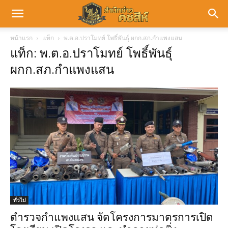
หน้าแรก
แท็ก
พ.ต.อ.ปราโมทย์ โพธิ์พันธุ์ ผกก.สภ.กำแพงแสน
แท็ก: พ.ต.อ.ปราโมทย์ โพธิ์พันธุ์
ผกก.สภ.กำแพงแสน
ทั่วไป
ตำรวจกำแพงแสน จัดโครงการมาตรการเปิด