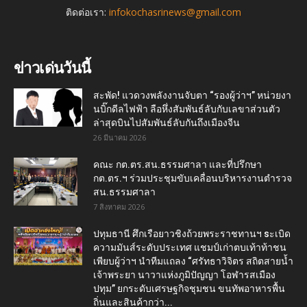
ติดต่อเรา:
infokochasrinews@gmail.com
ข่าวเด่นวันนี้
สะพัด! แวดวงพลังงานจับตา “รองผู้ว่าฯ” หน่วยงา
นบิ๊กดีลไฟฟ้า ลือหึ่งสัมพันธ์ลับกับเลขาส่วนตัว
ล่าสุดบินไปสัมพันธ์ลับกันถึงเมืองจีน
26 มีนาคม 2026
คณะ กต.ตร.สน.ธรรมศาลา และที่ปรึกษา
กต.ตร.ฯ ร่วมประชุมขับเคลื่อนบริหารงานตำรวจ
สน.ธรรมศาลา
7 สิงหาคม 2026
ปทุมธานี ศึกเรือยาวชิงถ้วยพระราชทานฯ sะเบิด
ความมันส์ระดับประเทศ แชมป์เก่าตบเท้าท้าชน
เพียบผู้ว่าฯ นำทีมแถลง “ศรัทธาวิจิตร สถิตสายน้ำ
เจ้าพระยา นาวาแห่งภูมิปัญญา โอฬารสเมือง
ปทุม” ยกระดับเศรษฐกิจชุมชน ขนทัพอาหารพื้น
ถิ่นและสินค้ากว่า...