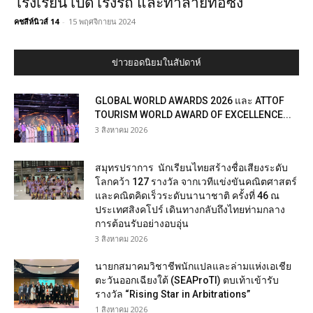
โรงเรียน เปิดโรงรถ และทำลายท่อซิ่ง
คชสีห์นิวส์ 14
-
15 พฤศจิกายน 2024
ข่าวยอดนิยมในสัปดาห์
GLOBAL WORLD AWARDS 2026 และ ATTOF
TOURISM WORLD AWARD OF EXCELLENCE...
3 สิงหาคม 2026
สมุทรปราการ นักเรียนไทยสร้างชื่อเสียงระดับ
โลกคว้า 127 รางวัล จากเวทีแข่งขันคณิตศาสตร์
และคณิตคิดเร็วระดับนานาชาติ ครั้งที่ 46 ณ
ประเทศสิงคโปร์ เดินทางกลับถึงไทยท่ามกลาง
การต้อนรับอย่างอบอุ่น
3 สิงหาคม 2026
นายกสมาคมวิชาชีพนักแปลและล่ามแห่งเอเชีย
ตะวันออกเฉียงใต้ (SEAProTI) ตบเท้าเข้ารับ
รางวัล “Rising Star in Arbitrations”
1 สิงหาคม 2026