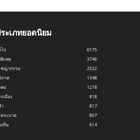
ระเภทยอดนิยม
่วไป
6175
บัติเหตุ
3746
าชญากรรม
2522
มิภาค
1348
งคม
1218
รเมือง
818
ฬา
817
รคระบาด
807
องถิ่น
614