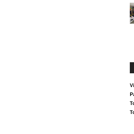
V
P
To
T