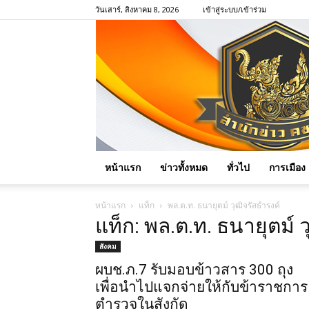
วันเสาร์, สิงหาคม 8, 2026
เข้าสู่ระบบ/เข้าร่วม
หน้าแรก
ข่าวทั้งหมด
ทั่วไป
การเมือง
หน้าแรก
แท็ก
พล.ต.ท. ธนายุตม์ วุฒิจรัสธำรงค์
แท็ก: พล.ต.ท. ธนายุตม์ 
สังคม
ผบช.ภ.7 รับมอบข้าวสาร 300 ถุง
เพื่อนำไปแจกจ่ายให้กับข้าราชการ
ตำรวจในสังกัด