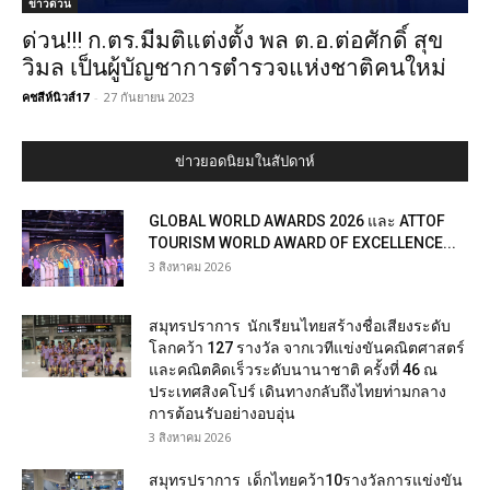
ข่าวด่วน
ด่วน!!! ก.ตร.มีมติ​แต่งตั้ง​ ​พล​ ต.​อ.ต่อ​ศักดิ์​ สุข​
วิมล​ เป็น​ผู้​บัญชาการ​ตำรวจ​แห่งชาติ​คน​ใหม่​
คชสีห์​นิวส์​17
-
27 กันยายน 2023
ข่าวยอดนิยมในสัปดาห์
GLOBAL WORLD AWARDS 2026 และ ATTOF
TOURISM WORLD AWARD OF EXCELLENCE...
3 สิงหาคม 2026
สมุทรปราการ นักเรียนไทยสร้างชื่อเสียงระดับ
โลกคว้า 127 รางวัล จากเวทีแข่งขันคณิตศาสตร์
และคณิตคิดเร็วระดับนานาชาติ ครั้งที่ 46 ณ
ประเทศสิงคโปร์ เดินทางกลับถึงไทยท่ามกลาง
การต้อนรับอย่างอบอุ่น
3 สิงหาคม 2026
สมุทรปราการ เด็กไทยคว้า10รางวัลการแข่งขัน