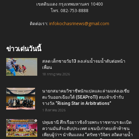
เขตดินแดง กรุงเทพมหานคร 10400
โทร. 082-753-8888
ติดต่อเรา:
infokochasrinews@gmail.com
ข่าวเด่นวันนี้
สลด เด็กชายวัย13 ลงเล่นน้ำจมน้ำดับต่อหน้า
เพื่อน
18 กรกฎาคม 2026
นายกสมาคมวิชาชีพนักแปลและล่ามแห่งเอเชีย
ตะวันออกเฉียงใต้ (SEAProTI) ตบเท้าเข้ารับ
รางวัล “Rising Star in Arbitrations”
1 สิงหาคม 2026
ปทุมธานี ศึกเรือยาวชิงถ้วยพระราชทานฯ sะเบิด
ความมันส์ระดับประเทศ แชมป์เก่าตบเท้าท้าชน
เพียบผู้ว่าฯ นำทีมแถลง “ศรัทธาวิจิตร สถิตสายน้ำ