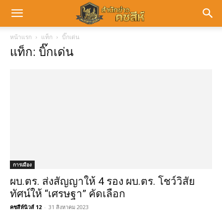
หน้าแรก
แท็ก
บิ๊กเด่น
แท็ก: บิ๊กเด่น
การเมือง
ผบ.ตร. ส่งสัญญาให้ 4 รอง ผบ.ตร. โชว์วิสัย
ทัศน์ให้ “เศรษฐา” คัดเลือก
คชสีห์นิวส์ 12
-
31 สิงหาคม 2023