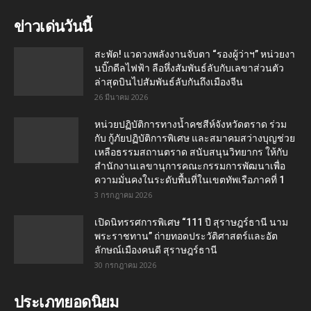
ข่าวเด่นวันนี้
สะพัด! แวดวงพลังงานจับตา “รองผู้ว่าฯ” หน่วยงา
นบิ๊กดีลไฟฟ้า ลือหึ่งสัมพันธ์ลับกับเลขาส่วนตัว
ล่าสุดบินไปสัมพันธ์ลับกันถึงเมืองจีน
26 มีนาคม 2026
หน่วยปฏิบัติการทางน้ำคชสีห์จังหวัดตราด ร่วม
กับ กู้ภัยปฏิบัติการพิเศษ และสมาคมสว่างบุญช่วย
เหลือธรรมสถานตราด สนับสนุนวิทยากร ให้กับ
สำนักงานเลขานุการคณะกรรมการพัฒนาเพื่อ
ความมั่นคงในระดับพื้นที่ในเขตทัพเรือภาคที่ 1
3 กรกฎาคม 2026
เปิดนิทรรศการพิเศษ “111 ปี สุราษฎร์ธานี นาม
พระราชทาน” ถ่ายทอดประวัติศาสตร์และอัต
ลักษณ์เมืองคนดี สุราษฎร์ธานี
30 กรกฎาคม 2026
ประเภทยอดนิยม