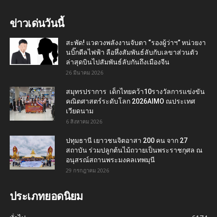
ข่าวเด่นวันนี้
สะพัด! แวดวงพลังงานจับตา “รองผู้ว่าฯ” หน่วยงา
นบิ๊กดีลไฟฟ้า ลือหึ่งสัมพันธ์ลับกับเลขาส่วนตัว
ล่าสุดบินไปสัมพันธ์ลับกันถึงเมืองจีน
26 มีนาคม 2026
สมุทรปราการ เด็กไทยคว้า10รางวัลการแข่งขัน
คณิตศาสตร์ระดับโลก 2026AIMO ณประเทศ
เวียดนาม
6 สิงหาคม 2026
ปทุมธานี เยาวชนจิตอาสา 200 คน จาก 27
สถาบัน ร่วมปลูกต้นไม้ถวายเป็นพระราชกุศล ณ
อนุสรณ์สถานพระมงคลเทพมุนี
29 กรกฎาคม 2026
ประเภทยอดนิยม