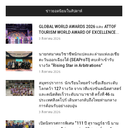
ข่าวยอดนิยมในสัปดาห์
GLOBAL WORLD AWARDS 2026 และ ATTOF
TOURISM WORLD AWARD OF EXCELLENCE...
3 สิงหาคม 2026
นายกสมาคมวิชาชีพนักแปลและล่ามแห่งเอเชีย
ตะวันออกเฉียงใต้ (SEAProTI) ตบเท้าเข้ารับ
รางวัล “Rising Star in Arbitrations”
1 สิงหาคม 2026
สมุทรปราการ นักเรียนไทยสร้างชื่อเสียงระดับ
โลกคว้า 127 รางวัล จากเวทีแข่งขันคณิตศาสตร์
และคณิตคิดเร็วระดับนานาชาติ ครั้งที่ 46 ณ
ประเทศสิงคโปร์ เดินทางกลับถึงไทยท่ามกลาง
การต้อนรับอย่างอบอุ่น
3 สิงหาคม 2026
เปิดนิทรรศการพิเศษ “111 ปี สุราษฎร์ธานี นาม